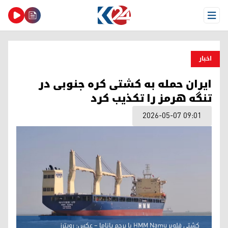
Open Menu
اخبار
ایران حمله به کشتی کره جنوبی در
تنگه هرمز را تکذیب کرد
2026-05-07 09:01
کشتی فله‌بر HMM Namu با پرچم پاناما – عکس: رویترز