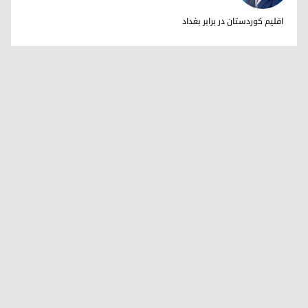
دکتر ابراهیم خالد
اقلیم کوردستان در برابر بغداد