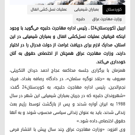
کوردستان
بمباران شیمیایی
عملیات نسل کشی انفال
وزارت مهاجرت عراق
حلبچه
اربیل (کوردستان۲۴) ـ رئیس اداره مهاجرت حلبچه می‌گوید با وجود
اینکه قربانیان عملیات نسل‌کشی انفال و بمباران شیمیایی در این
استان، مدارک لازم برای دریافت غرامت از دولت فدرال را در اختیار
دارند، وزارت مهاجرت عراق همچنان از اختصاص حقوق به آنان
خودداری می‌کند.
همزمان با برگزاری جلسه محاکمه عجاج احمد حردان التکریتی،
معروف به «جلاد نوگره سلمان»، در دادگاه رصافه بغداد، فریاد
نجم‌الدین، رئیس اداره مهاجرت حلبچه، به کوردستان۲۴ گفت:
«شهروندان حلبچه که در جریان بمباران شیمیایی این شهر در سال
۱۹۸۸ به ایران آواره شدند و پس از بازگشت توسط رژیم بعث
زندانی شدند، باید به عنوان زندانی سیاسی محسوب شوند و به آنها
حقوق اختصاص داده شود.»
وی افزود: «وزارت مهاجرت عراق چند سال پیش با انتشار فرمی