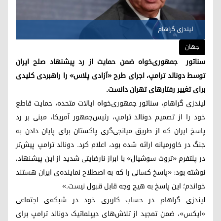
لیندزی گراهام
جهان
سناتور جمهوری‌خواه ضمن حمایت از رد پیشنهاد صلح ایران
توسط دونالد ترامپ، اجرای طرح «آزادی پلاس» را راهبردی کلیدی
برای تغییر رفتارهای تهران دانست.
لیندزی گراهام، سناتور جمهوری‌خواه ایالات متحده، حمایت قاطع
خود را از تصمیم دونالد ترامپ، رئیس‌جمهور آمریکا، مبنی بر رد
پاسخ ایران که از طریق میانجی‌گری پاکستان برای پایان دادن به
جنگ در خاورمیانه ارائه شده بود، اعلام کرد. دونالد ترامپ پیش‌تر
در پلتفرم «تروث سوشیال» با ابراز نارضایتی شدید از این پیشنهاد،
نوشته بود: «پاسخ کسانی را که به اصطلاح نماینده‌ی ایران هستند
خواندم؛ این پاسخ به هیچ وجه قابل قبول نیست.»
لیندزی گراهام در حساب کاربری خود در شبکه‌ی اجتماعی
«ایکس»، ضمن تمجید از تلاش‌های دیپلماتیک دونالد ترامپ برای