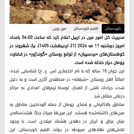
کوردستان
اقلیم کوردستان
مین روبی
مدیریت کل امور مین در اربیل اعلام کرد که ساعت ۰۶:۰۰ بامداد
امروز دوشنبه ۱۱ مه ۲۰۲۶ (۲۱ اردیبهشت ۱۴۰۵)، یک شهروند در
کوهستان‌های «بردسپیان» از توابع روستای «گوندژور» در قضاوت
چومان دچار حادثه شده است.
این جوان ۱۸ ساله که با نام اختصاری (س. ع. خ) شناسایی شده،
اصالتاً اهل روستای «شرفانه» در منطقه‌ی آکری است و به دلیل
شدت جراحات ناشی از انفجار، توسط تیم‌های امدادی به مراکز
درمانی منتقل شد.
مناطق بالاکایەتی و قضای چومان از جمله آلوده‌ترین مناطق به
مین‌های کاشته‌شده هستند. این مین‌ها میراث جنگ هشت‌ساله‌ی
میان عراق و ایران در دهه‌ی هشتاد میلادی است. با وجود
تلاش‌های نهادهای مربوطه در دولت اقلیم کوردستان، این