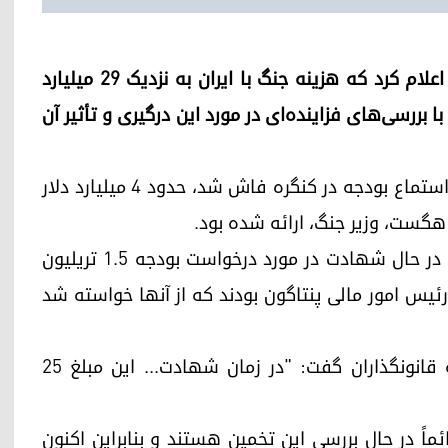
اربیل (کوردستان۲۴) ـ پنتاگون روز سه‌شنبه ۱۲ مه، اعلام کرد که هزینه جنگ با ایران به نزدیک ۲۹ میلیارد
ا بررسی‌های فزاینده‌ای در مورد این درگیری و تأثیر آن
این رقم جدید که توسط وزارت جنگ در جریان جلسه استماع بودجه در کنگره فاش شد، حدود ۴ میلیارد دلار
گست، وزیر جنگ، ارائه شده بود.
هگست و ژنرال دن کین، رئیس ستاد مشترک ارتش، در حال شهادت در مورد درخواست بودجه ۱.۵ تریلیون
هرست سوم، رئیس امور مالی پنتاگون بودند که از آنها خواسته شد
هرست با اشاره به تخمین هگست در ۲۹ آوریل به قانونگذاران گفت: "در زمان شهادت... این مبلغ ۲۵
اً در حال بررسی این تخمین هستند و بنابراین اکنون