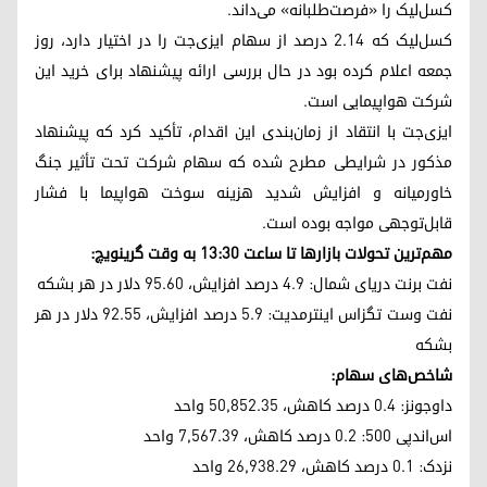
کسل‌لیک را «فرصت‌طلبانه» می‌داند.
کسل‌لیک که ۲.۱۴ درصد از سهام ایزی‌جت را در اختیار دارد، روز
جمعه اعلام کرده بود در حال بررسی ارائه پیشنهاد برای خرید این
شرکت هواپیمایی است.
ایزی‌جت با انتقاد از زمان‌بندی این اقدام، تأکید کرد که پیشنهاد
مذکور در شرایطی مطرح شده که سهام شرکت تحت تأثیر جنگ
خاورمیانه و افزایش شدید هزینه سوخت هواپیما با فشار
قابل‌توجهی مواجه بوده است.
مهم‌ترین تحولات بازارها تا ساعت ۱۳:۳۰ به وقت گرینویچ:
نفت برنت دریای شمال: ۴.۹ درصد افزایش، ۹۵.۶۰ دلار در هر بشکه
نفت وست تگزاس اینترمدیت: ۵.۹ درصد افزایش، ۹۲.۵۵ دلار در هر
بشکه
شاخص‌های سهام:
داوجونز: ۰.۴ درصد کاهش، ۵۰,۸۵۲.۳۵ واحد
اس‌اندپی ۵۰۰: ۰.۲ درصد کاهش، ۷,۵۶۷.۳۹ واحد
نزدک: ۰.۱ درصد کاهش، ۲۶,۹۳۸.۲۹ واحد