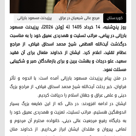
کوردستان
مرجع عالی‌ شیعیان در عراق
پرزیدنت مسعود بارزانی
روز پنج‌شنبه، ۱۴ خرداد ۱۴۰۵ (۴ ژوئن ۲۰۲۶)، پرزیدنت مسعود
بارزانی در پیامی، مراتب تسلیت و همدردی عمیق خود را به مناسبت
درگذشت آیت‌الله العظمی شیخ محمد اسحاق فیاض، از مراجع
عظام تقلید، اعلام کرد. ایشان از خداوند متعال برای آن فقید
سعید، علو درجات و بهشت برین و برای بازماندگان صبر و شکیبایی
مسئلت نمود.
در متن پیام پرزیدنت مسعود بارزانی آمده است: با اندوه و تأثر
فراوان، خبر رحلت آیت‌الله شیخ محمد اسحاق فیاض، از مراجع بزرگ
دینی و علمی عراق و جهان اسلام را دریافت کردیم.
ایشان در ادامه افزودند: در حالی که از این ضایعه بزرگ بسیار
اندوهگین هستیم، مراتب تسلیت، تعزیت و همدردی عمیق خود را
به جایگاه رفیع مرجعیت عالی دینی، خانواده محترم آن مرحوم و
تمامی پیروان و مقلدان ایشان ابراز می‌داریم. از خداوند منان