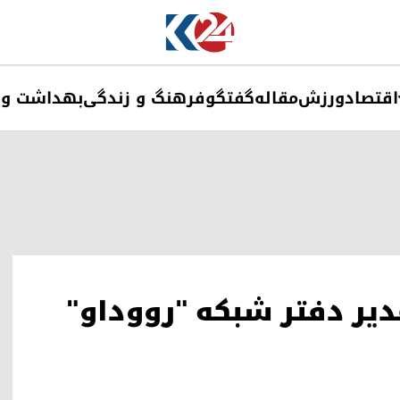
اقتصاد
ورزش
مقاله
گفتگو
فرهنگ و زندگی
بهداشت و 
یر دفتر شبکه "رووداو"