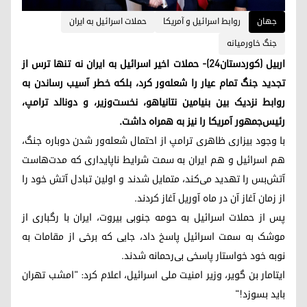
جهان
روابط اسرائیل و آمریکا
حملات اسرائیل به ایران
جنگ خاورمیانه
اربیل (کوردستان۲۴)- حملات اخیر اسرائیل به ایران نه تنها ترس از
تجدید جنگ تمام عیار را شعله‌ور کرد، بلکه خطر آسیب رساندن به
روابط نزدیک بین بنیامین نتانیاهو، نخست‌وزیر، و دونالد ترامپ،
رئیس‌جمهور آمریکا را نیز به همراه داشت.
با وجود بیزاری ظاهری ترامپ از احتمال شعله‌ور شدن دوباره جنگ،
هم اسرائیل و هم ایران به سمت شرایط ناپایداری که مدت‌هاست
آتش‌بس را تهدید می‌کند، متمایل شدند و اولین تبادل آتش خود را
از زمان آغاز آن در ماه آوریل آغاز کردند.
پس از حملات اسرائیل به حومه جنوبی بیروت، ایران با رگباری از
موشک به سمت اسرائیل پاسخ داد، جایی که برخی از مقامات به
نوبه خود خواستار پاسخی بی‌رحمانه شدند.
ایتامار بن گویر، وزیر امنیت ملی اسرائیل، اعلام کرد: "امشب تهران
باید بسوزد!"