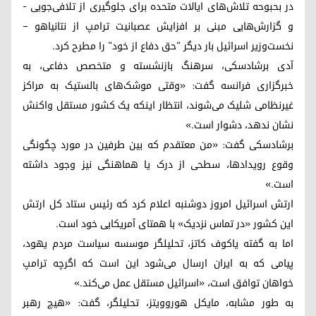
در بحبوحه تلاش‌های ایالات متحده برای جلوگیری از تلافی‌جویی -
و گزارش‌هایی مبنی بر افزایش عصبانیت ترامپ از نتانیاهو –
نخست‌وزیر اسرائیل بار دیگر "حق دفاع از خود" را مطرح کرد.
آدی برشادسکی، سرهنگ بازنشسته و متخصص دفاعی، به
خبرگزاری فرانسه گفت: «وقتی موشک‌های بالستیک به مراکز
غیرنظامی شلیک می‌شوند، انتظار اینکه یک کشور مستقل واکنش
نشان ندهد، دشوار است.»
برشادسکی گفت: «من معتقدم که بین طرفین در مورد چگونگی
وقوع رویدادها، سطحی از درک یا هماهنگی نیز وجود داشته
است.»
ارتش اسرائیل امروز دوشنبه اعلام کرد که رئیس ستاد کل ارتش
این کشور «در تماس نزدیک» با همتای آمریکایی خود است.
اما به گفته یاکوف کاتز، تحلیلگر موسسه سیاست مردم یهود،
پیامی که به ایران ارسال می‌شود این است که اگرچه ترامپ
خواهان توافق است، «اسرائیل مستقل عمل می‌کند.»
به طور مشابه، مایکل هوروویتز، تحلیلگر، گفت: «هیچ رهبر