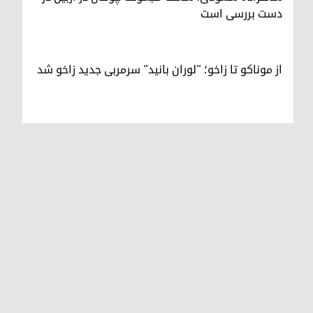
دست بررسی است
از موناکو تا زاخو؛ "لوران بانید" سرمربی جدید زاخو شد