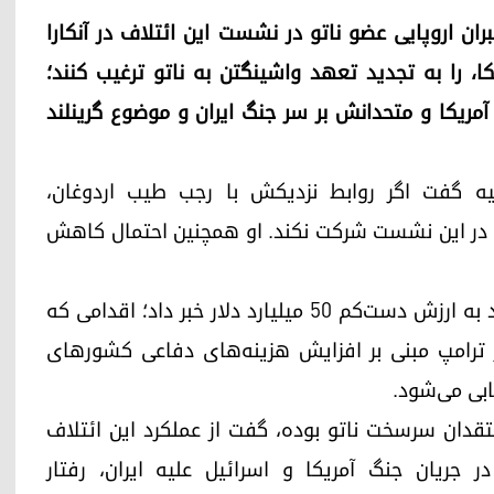
)- امروز چهارشنبه ۸ جولای، رهبران اروپایی عضو ناتو در نشست این ائتلاف در آنکارا
ا، را به تجدید تعهد واشینگتن به ناتو ترغیب کنند؛
آمریکا و متحدانش بر سر جنگ ایران و موضوع گرینلند
یه گفت اگر روابط نزدیکش با رجب طیب اردوغان،
ود در این نشست شرکت نکند. او همچنین احتمال کاهش
ناتو پیش از آغاز اجلاس، از یک بسته تسلیحاتی جدید به ارزش دست‌کم ۵۰ میلیارد دلار خبر داد؛ اقدامی که
ر ترامپ مبنی بر افزایش هزینه‌های دفاعی کشورهای
ابی می‌شود.
تقدان سرسخت ناتو بوده، گفت از عملکرد این ائتلاف
جریان جنگ آمریکا و اسرائیل علیه ایران، رفتار