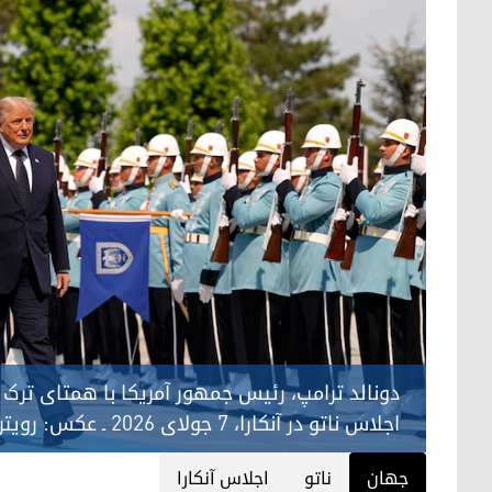
دونالد ترامپ، رئیس جمهور آمریکا با همتای ترک 
اجلاس ناتو در آنکارا، 7 جولای 2026 ـ عکس: رویترز
جهان
ناتو
اجلاس آنکارا