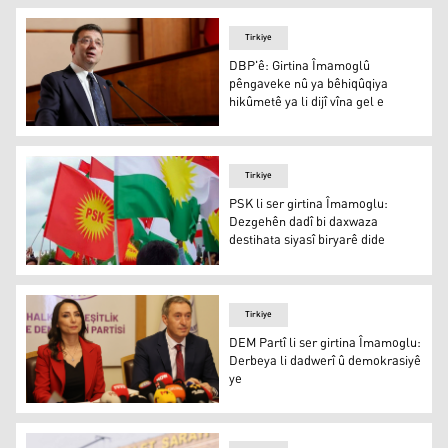
Tirkiye
DBP'ê: Girtina Îmamoglû
pêngaveke nû ya bêhiqûqiya
hikûmetê ya li dijî vîna gel e
DBP'ê: Girtina Îmamoglû pêngaveke nû ya bêhiqûqiya hikû
Tirkiye
PSK li ser girtina Îmamoglu:
Dezgehên dadî bi daxwaza
destihata siyasî biryarê dide
PSK li ser girtina Îmamoglu: Dezgehên dadî bi daxwaza de
Tirkiye
DEM Partî li ser girtina Îmamoglu:
Derbeya li dadwerî û demokrasiyê
ye
DEM Partî li ser girtina Îmamoglu: Derbeya li dadwerî û