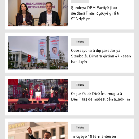
Şandeya DEM Partiyê ji bo
serdana Îmamogluyê girtî li
Sîlîvriyê ye
Şandeya DEM Partiyê ji bo serdana Îmamogluyê girtî li Sî
Tirkiye
Operasyona li dijî şaredariya
Stenbolê: Biryara girtina 47 kesan
hat dayîn
Operasyona li dijî şaredariya Stenbolê: Biryara girtina 4
Tirkiye
Ozgur Ozel: Divê Îmamoglu û
Demîrtaş demildest bên azadkirin
Ozgur Ozel: Divê Îmamoglu û Demîrtaş demildest bên az
Tirkiye
Tirkiyeyê 18 fermanberên