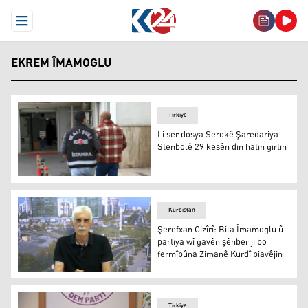
Open Menu
EKREM ÎMAMOGLU
Tirkiye
Li ser dosya Serokê Şaredariya
Stenbolê 29 kesên din hatin girtin
Li ser dosya Serokê Şaredariya Stenbolê 29 kesên din hat
Kurdistan
Şerefxan Cizîrî: Bila Îmamoglu û
partiya wî gavên şênber ji bo
fermîbûna Zimanê Kurdî biavêjin
Şerefxan Cizîrî: Bila Îmamoglu û partiya wî gavên şênber
Tirkiye