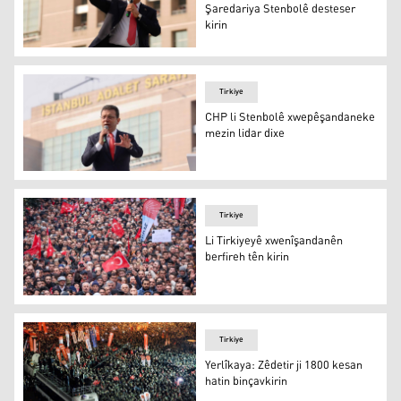
Şaredariya Stenbolê desteser
kirin
Ekrem Imamoglu
Tirkiye
CHP li Stenbolê xwepêşandaneke
mezin lidar dixe
CHP li Stenbolê xwepêşandaneke mezin lidar dixe
Tirkiye
Li Tirkiyeyê xwenîşandanên
berfireh tên kirin
Li Tirkiyeyê xwenîşandanên berfireh tên kirin
Tirkiye
Yerlîkaya: Zêdetir ji 1800 kesan
hatin binçavkirin