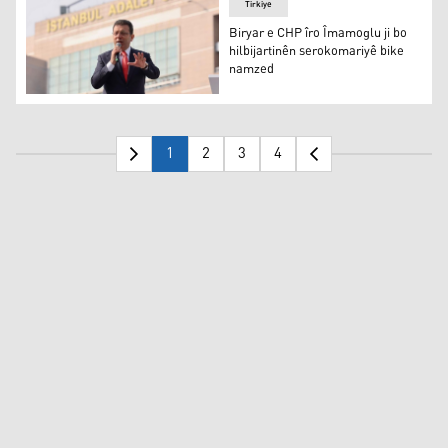
Tirkiye
Biryar e CHP îro Îmamoglu ji bo
hilbijartinên serokomariyê bike
namzed
Biryar e CHP îro Îmamoglu ji bo hilbijartinên serokomar
1
2
3
4