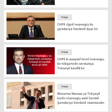
Yerlîkaya: Zêdetir ji 1800 kesan hatin binçavkirin
Tirkiye
CHPê cîgirê Imamoglu bo
şaredariya Stenbolê diyar kir
Nûrî Aslan
Tirkiye
CHPê bi awayekî fermî Imamoglu
bo hilbijartinên serokatiya
Tirkiyeyê kandîd kir
Ekrem Imamoglu
Tirkiye
Wezareta Navxwe ya Tirkiyeyê
karên Imamoglu wekî Serokê
Şaredariya Stenbolê rawestandin
Ekrem Imamoglu