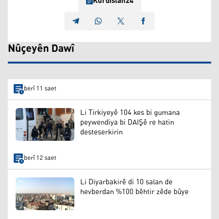
Kurdistan24
Nûçeyên Dawî
berî 11 saet
Li Tirkiyeyê 104 kes bi gumana
peywendiya bi DAIŞê re hatin
desteserkirin
berî 12 saet
Li Diyarbakirê di 10 salan de
hevberdan %100 bêhtir zêde bûye