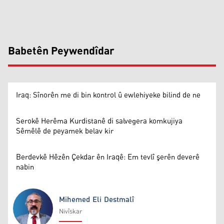
Babetên Peywendîdar
Iraq: Sînorên me di bin kontrol û ewlehiyeke bilind de ne
Serokê Herêma Kurdistanê di salvegera komkujiya
Sêmêlê de peyamek belav kir
Berdevkê Hêzên Çekdar ên Iraqê: Em tevlî şerên deverê
nabin
Mihemed Eli Destmalî
Nivîskar