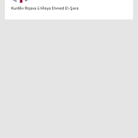
Mihemed Eli Destmalî
Kurdên Rojava û hîleya Ehmed El-Şara