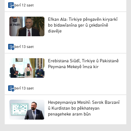
berî 12 saet
Efkan Ala: Tirkiye pêngavên kiryarkî
bo bidawîanîna şer û çekdanînê
diavêje
berî 13 saet
Erebistana Siûdî, Tirkiye û Pakistanê
Peymana Mekeyê îmza kir
berî 13 saet
Hevpeymaniya Mesihî: Serok Barzanî
û Kurdistan bo pêkhateyan
penageheke aram bûn