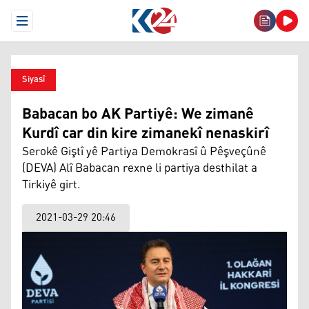
Open Menu
Siyasî
Babacan bo AK Partiyê: We zimanê
Kurdî car din kire zimanekî nenaskirî
Serokê Giştî yê Partiya Demokrasî û Pêşveçûnê
(DEVA) Alî Babacan rexne li partiya desthilat a
Tirkiyê girt.
2021-03-29 20:46