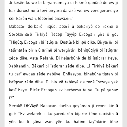
Ji kesên ku we bi biryarnameya di hikmê qanûnê de ew ji
kar dûrxistine û tevî biryara darazê we ew venegerandiye
ser karên wan, lêborînê bixwazin.”
Babacan derbarê hiqûq, aborî û bêkariyê de rexne li
Serokomarê Tirkiyê Recep Tayyîp Erdogan girt û got
“Hiqûq: Erdogan bi îstîqrar Destûrê binpê dike. Biryarên bi
talîmatên birin û anînê tê wergirtin, bêhiqûqiyê bi îstîqrar
zêde dike. Asta Refahê: Di hejarbûnê de bi îstîqrar heye.
Xebitandin: Bêkarî bi îstîqrar zêde dibe. Li Tirkiyê bêkarî
tu carî ewqas zêde nebûye. Enflasyon: bihabûna tiştan bi
îstîqrar zêde dibe. Di bin vê tabloyê de tenê îmzeya yek
kesî heye. Birêz Erdogan ev berhema te ye. Tu pê şanaz
î?”
Serokê DEVAyê Babacan danîna qeyûman jî rexne kir û
got: “Ev welatek e ku şaredarên bijarte têne daxistin û
yên ku li şûna wan yên ku hatine tayînkirin têne