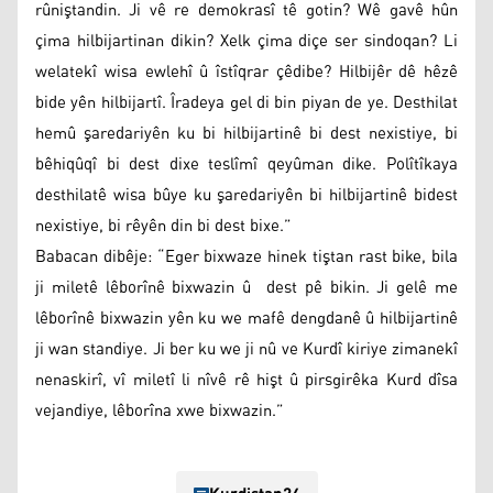
rûniştandin. Ji vê re demokrasî tê gotin? Wê gavê hûn
çima hilbijartinan dikin? Xelk çima diçe ser sindoqan? Li
welatekî wisa ewlehî û îstîqrar çêdibe? Hilbijêr dê hêzê
bide yên hilbijartî. Îradeya gel di bin piyan de ye. Desthilat
hemû şaredariyên ku bi hilbijartinê bi dest nexistiye, bi
bêhiqûqî bi dest dixe teslîmî qeyûman dike. Polîtîkaya
desthilatê wisa bûye ku şaredariyên bi hilbijartinê bidest
nexistiye, bi rêyên din bi dest bixe.”
Babacan dibêje: “Eger bixwaze hinek tiştan rast bike, bila
ji miletê lêborînê bixwazin û dest pê bikin. Ji gelê me
lêborînê bixwazin yên ku we mafê dengdanê û hilbijartinê
ji wan standiye. Ji ber ku we ji nû ve Kurdî kiriye zimanekî
nenaskirî, vî miletî li nîvê rê hişt û pirsgirêka Kurd dîsa
vejandiye, lêborîna xwe bixwazin.”