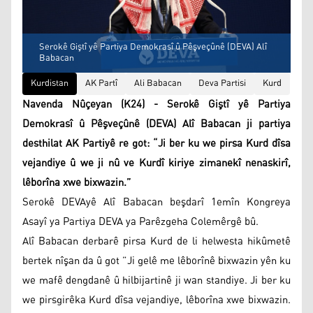
Serokê Giştî yê Partiya Demokrasî û Pêşveçûnê (DEVA) Alî
Babacan
Kurdistan
AK Partî
Ali Babacan
Deva Partisi
Kurd
Navenda Nûçeyan (K24) - Serokê Giştî yê Partiya
Demokrasî û Pêşveçûnê (DEVA) Alî Babacan ji partiya
desthilat AK Partiyê re got: “Ji ber ku we pirsa Kurd dîsa
vejandiye û we ji nû ve Kurdî kiriye zimanekî nenaskirî,
lêborîna xwe bixwazin.”
Serokê DEVAyê Alî Babacan beşdarî 1emîn Kongreya
Asayî ya Partiya DEVA ya Parêzgeha Colemêrgê bû.
Alî Babacan derbarê pirsa Kurd de li helwesta hikûmetê
bertek nîşan da û got ”Ji gelê me lêborînê bixwazin yên ku
we mafê dengdanê û hilbijartinê ji wan standiye. Ji ber ku
we pirsgirêka Kurd dîsa vejandiye, lêborîna xwe bixwazin.