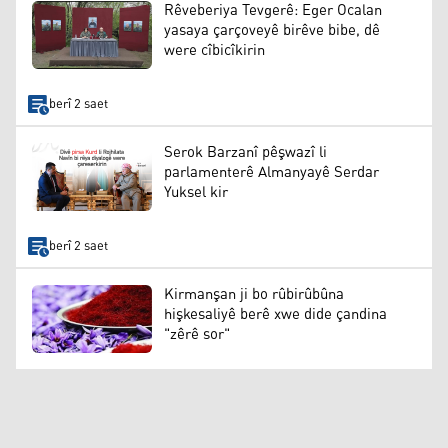
Rêveberiya Tevgerê: Eger Ocalan
yasaya çarçoveyê birêve bibe, dê
were cîbicîkirin
berî 2 saet
Serok Barzanî pêşwazî li
parlamenterê Almanyayê Serdar
Yuksel kir
berî 2 saet
Kirmanşan ji bo rûbirûbûna
hişkesaliyê berê xwe dide çandina
"zêrê sor"