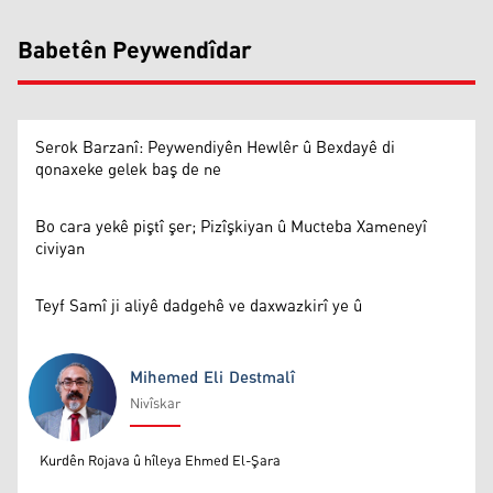
Babetên Peywendîdar
Serok Barzanî: Peywendiyên Hewlêr û Bexdayê di
qonaxeke gelek baş de ne
Bo cara yekê piştî şer; Pizîşkiyan û Mucteba Xameneyî
civiyan
Teyf Samî ji aliyê dadgehê ve daxwazkirî ye û
Mihemed Eli Destmalî
Nivîskar
Mihemed Eli Destmalî
Kurdên Rojava û hîleya Ehmed El-Şara