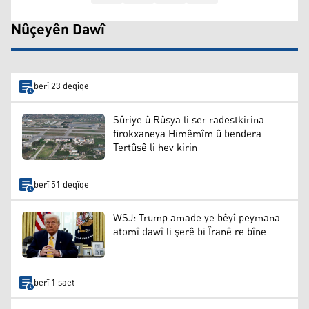
Nûçeyên Dawî
berî 23 deqîqe
Sûriye û Rûsya li ser radestkirina
firokxaneya Himêmîm û bendera
Tertûsê li hev kirin
berî 51 deqîqe
WSJ: Trump amade ye bêyî peymana
atomî dawî li şerê bi Îranê re bîne
berî 1 saet