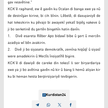
gav neavêtine."
KCK'ê ragihand, ew ê gavên ku Ocalan di banga xwe ya nû
de destnîşan kirine, bi cih bînin. Lêbelê, di daxuyaniyê de
hat tekezkirin ku pêvajo bi awayekî yekalî bipêş nakeve û
ji bo serketinê du şertên bingehîn hatin danîn:
1. Divê esareta Rêber Apo bidawî bibe û şert û mercên
azadiya wî bên avakirin.
2. Divê ji bo siyaseta demokratîk, zemîna hiqûqî û siyasî
were amadekirin û Meclîs însiyatîfê bigire.
KCK'ê di dawiyê de careke din tekezî li ser biryardariya
xwe ya ji bo avêtina gavên nû kir û bang li hemû aliyan kir
ku bi heman hesta berpirsiyariyê tevbigerin.
Kurdistan24