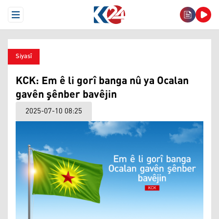
Open Menu
Siyasî
KCK: Em ê li gorî banga nû ya Ocalan
gavên şênber bavêjin
2025-07-10 08:25