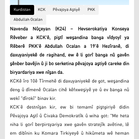
Kurdistan
KCK
Pêvajoya Aştiyê
PKK
Abdullah Ocalan
Navenda Nûçeyan (K24) – Hevserokatiya Konseya
Rêveber a KCK'ê, piştî weşandina banga vîdyoyî ya
Rêberê PKK'ê Abdullah Ocalan a 19'ê Hezîranê, di
daxuyaniyekê de ragihand, ew ê li gorî banga nû gavên
şênber bavêjin û ji bo serketina pêvajoya aştiyê careke din
biryardariya xwe nîşan da.
KCKê îro 10ê Tîrmehê di daxuyaniyekê de got, weşandina
deng û dîmenê Ocalan cihê kêfxweşiyê ye û ev banga nû
wekî "dîrokî" binav kir.
KCK’ê destnîşan kir, ew bi temamî piştgiriyê didin
Pêvajoya Aştî û Civaka Demokratîk û wiha got: "Me heta
niha li gorî berpirsyariya xwe gavên stratejîk avêtine, lê
em dibînin ku Komara Tirkiyeyê û hikûmeta wê heman