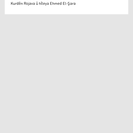
Mihemed Eli Destmalî
Kurdên Rojava û hîleya Ehmed El-Şara