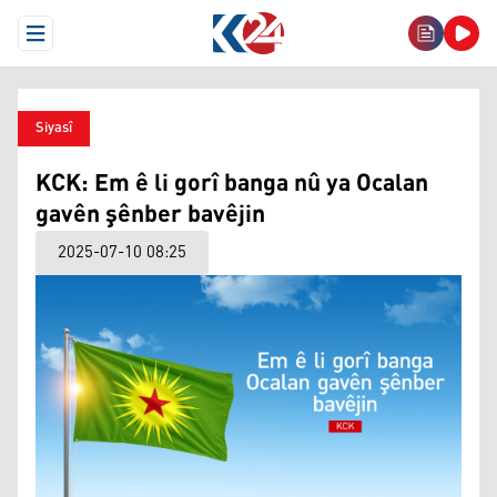
Open Menu
Siyasî
KCK: Em ê li gorî banga nû ya Ocalan
gavên şênber bavêjin
2025-07-10 08:25