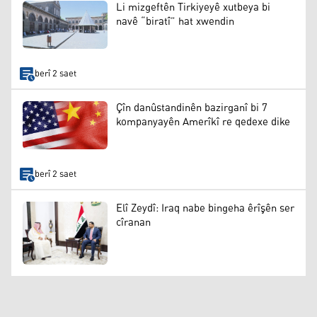
Li mizgeftên Tirkiyeyê xutbeya bi
navê “biratî” hat xwendin
berî 2 saet
Çîn danûstandinên bazirganî bi 7
kompanyayên Amerîkî re qedexe dike
berî 2 saet
Elî Zeydî: Iraq nabe bingeha êrîşên ser
cîranan