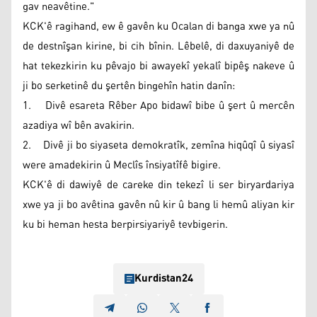
gav neavêtine."
KCK'ê ragihand, ew ê gavên ku Ocalan di banga xwe ya nû
de destnîşan kirine, bi cih bînin. Lêbelê, di daxuyaniyê de
hat tekezkirin ku pêvajo bi awayekî yekalî bipêş nakeve û
ji bo serketinê du şertên bingehîn hatin danîn:
1. Divê esareta Rêber Apo bidawî bibe û şert û mercên
azadiya wî bên avakirin.
2. Divê ji bo siyaseta demokratîk, zemîna hiqûqî û siyasî
were amadekirin û Meclîs însiyatîfê bigire.
KCK'ê di dawiyê de careke din tekezî li ser biryardariya
xwe ya ji bo avêtina gavên nû kir û bang li hemû aliyan kir
ku bi heman hesta berpirsiyariyê tevbigerin.
Kurdistan24