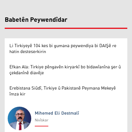
Babetên Peywendîdar
Li Tirkiyeyê 104 kes bi gumana peywendiya bi DAIŞê re
hatin desteserkirin
Efkan Ala: Tirkiye pêngavên kiryarkî bo bidawîanîna şer û
çekdanînê diavêje
Erebistana Siûdî, Tirkiye û Pakistanê Peymana Mekeyê
îmza kir
Mihemed Eli Destmalî
Nivîskar