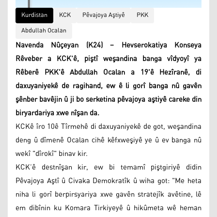
Kurdistan
KCK
Pêvajoya Aştiyê
PKK
Abdullah Ocalan
Navenda Nûçeyan (K24) – Hevserokatiya Konseya
Rêveber a KCK'ê, piştî weşandina banga vîdyoyî ya
Rêberê PKK'ê Abdullah Ocalan a 19'ê Hezîranê, di
daxuyaniyekê de ragihand, ew ê li gorî banga nû gavên
şênber bavêjin û ji bo serketina pêvajoya aştiyê careke din
biryardariya xwe nîşan da.
KCKê îro 10ê Tîrmehê di daxuyaniyekê de got, weşandina
deng û dîmenê Ocalan cihê kêfxweşiyê ye û ev banga nû
wekî "dîrokî" binav kir.
KCK’ê destnîşan kir, ew bi temamî piştgiriyê didin
Pêvajoya Aştî û Civaka Demokratîk û wiha got: "Me heta
niha li gorî berpirsyariya xwe gavên stratejîk avêtine, lê
em dibînin ku Komara Tirkiyeyê û hikûmeta wê heman