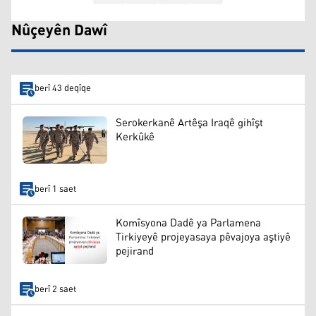
Nûçeyên Dawî
berî 43 deqîqe
Serokerkanê Artêşa Iraqê gihîşt
Kerkûkê
berî 1 saet
Komîsyona Dadê ya Parlamena
Tirkiyeyê projeyasaya pêvajoya aştiyê
pejirand
berî 2 saet