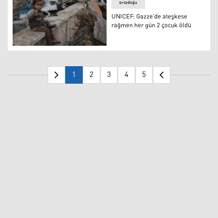
ortadoğu
UNICEF: Gazze'de ateşkese
rağmen her gün 2 çocuk öldü
UNICEF: Gazze'de ateşkese rağmen her gün 2 çocuk öld
1
2
3
4
5