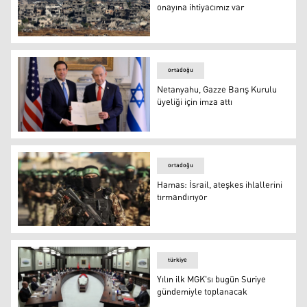
onayına ihtiyacımız var
AB'den Gazze açıklaması: İsrail'in onayına ihtiyacımız va
ortadoğu
Netanyahu, Gazze Barış Kurulu
üyeliği için imza attı
Netanyahu, Gazze Barış Kurulu üyeliği için imza attı
ortadoğu
Hamas: İsrail, ateşkes ihlallerini
tırmandırıyor
Hamas: İsrail, ateşkes ihlallerini tırmandırıyor
türkiye
Yılın ilk MGK'sı bugün Suriye
gündemiyle toplanacak