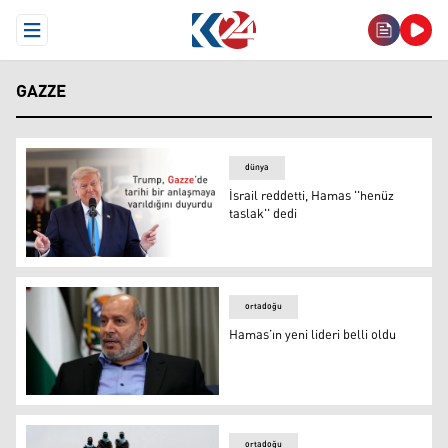
Open Menu
GAZZE
dünya
İsrail reddetti, Hamas ''henüz
taslak'' dedi
Donald Trump
ortadoğu
Hamas’ın yeni lideri belli oldu
Halil el-Hayye
ortadoğu