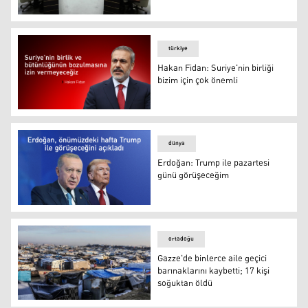
MGK toplantısı- Arşiv
türkiye
Hakan Fidan: Suriye'nin birliği
bizim için çok önemli
Hakan Fidan: Suriye'nin birliği bizim için çok önemli
dünya
Erdoğan: Trump ile pazartesi
günü görüşeceğim
Erdoğan: Trump ile pazartesi günü görüşeceğim
ortadoğu
Gazze'de binlerce aile geçici
barınaklarını kaybetti; 17 kişi
soğuktan öldü
Gazze'de binlerce aile geçici barınaklarını kaybetti; 17 k