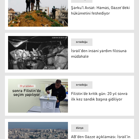
Şarku'l Avsat: Hamas, Gazze'deki
hükümetini feshediyor
Şarku'l Avsat: Hamas, Gazze'deki hükümetini feshediyor
ortadoğu
İsrail'den insani yardım filosuna
müdahale
İsrail'den insani yardım filosuna müdahale
ortadoğu
Filistin’de kritik gün: 20 yıl sonra
ilk kez sandık başına gidiliyor
Filistin’de kritik gün: 20 yıl sonra ilk kez sandık başına gi
dünya
AB'den Gazze açıklaması: İsrail'in