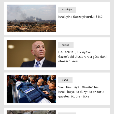
ortadoğu
İsrail yine Gazze'yi vurdu: 5 ölü
Gazze- Arşiv
türkiye
Barrack'tan, Türkiye'nin
Gazze'deki uluslararası güce dahil
olması önerisi
Barrack'tan, Türkiye'nin Gazze'deki uluslararası güce da
dünya
Sınır Tanımayan Gazeteciler:
İsrail, bu yıl da dünyada en fazla
gazeteci öldüren ülke
Sınır Tanımayan Gazeteciler: İsrail, bu yıl da dünyada en