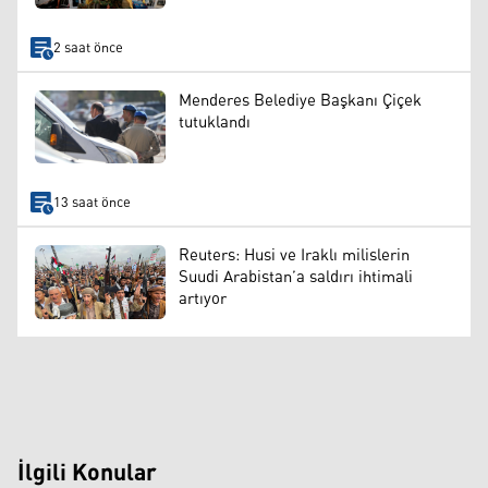
2 saat önce
Menderes Belediye Başkanı Çiçek
tutuklandı
13 saat önce
Reuters: Husi ve Iraklı milislerin
Suudi Arabistan’a saldırı ihtimali
artıyor
İlgili Konular