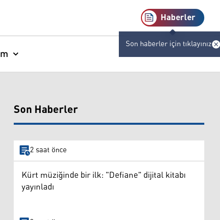
Haberler
Son haberler için tıklayınız
am
Son Haberler
2 saat önce
Kürt müziğinde bir ilk: "Defiane" dijital kitabı
yayınladı