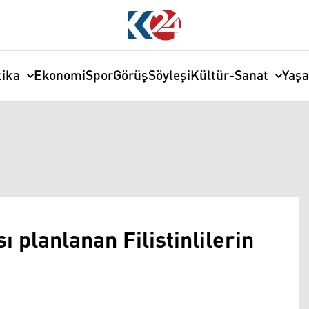
tika
Ekonomi
Spor
Görüş
Söyleşi
Kültür-Sanat
Yaş
 planlanan Filistinlilerin