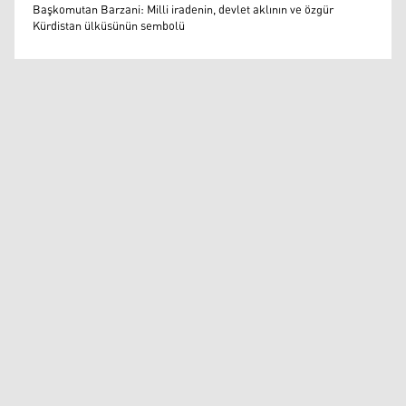
Muazzez Baktaş
Başkomutan Barzani: Milli iradenin, devlet aklının ve özgür
Kürdistan ülküsünün sembolü