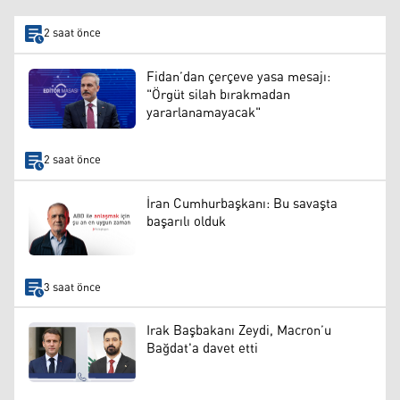
2 saat önce
Fidan’dan çerçeve yasa mesajı:
"Örgüt silah bırakmadan
yararlanamayacak"
2 saat önce
İran Cumhurbaşkanı: Bu savaşta
başarılı olduk
3 saat önce
Irak Başbakanı Zeydi, Macron’u
Bağdat'a davet etti