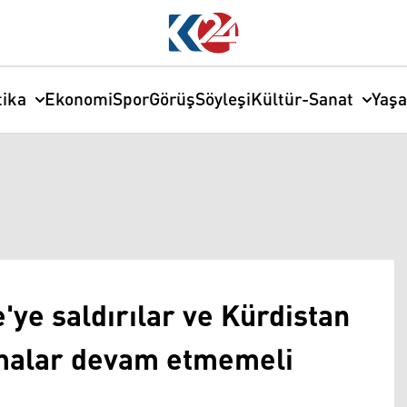
tika
Ekonomi
Spor
Görüş
Söyleşi
Kültür-Sanat
Yaş
ye saldırılar ve Kürdistan
tmalar devam etmemeli