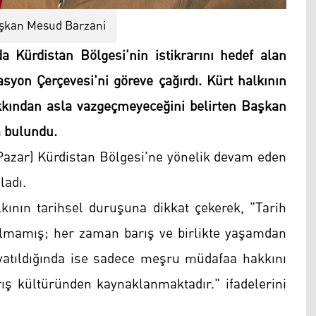
şkan Mesud Barzani
 Kürdistan Bölgesi'nin istikrarını hedef alan
asyon Çerçevesi'ni göreve çağırdı. Kürt halkının
kından asla vazgeçmeyeceğini belirten Başkan
a bulundu.
azar) Kürdistan Bölgesi'ne yönelik devam eden
ladı.
ının tarihsel duruşuna dikkat çekerek, "Tarih
olmamış; her zaman barış ve birlikte yaşamdan
dayatıldığında ise sadece meşru müdafaa hakkını
rış kültüründen kaynaklanmaktadır." ifadelerini