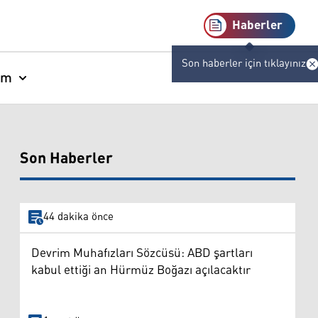
Haberler
Son haberler için tıklayınız
am
Son Haberler
44 dakika önce
Devrim Muhafızları Sözcüsü: ABD şartları
kabul ettiği an Hürmüz Boğazı açılacaktır