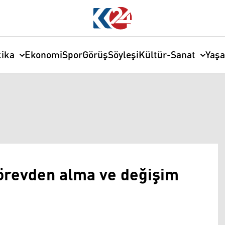
tika
Ekonomi
Spor
Görüş
Söyleşi
Kültür-Sanat
Yaş
örevden alma ve değişim