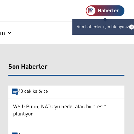
Haberler
Son haberler için tıklayınız
am
Son Haberler
40 dakika önce
WSJ: Putin, NATO'yu hedef alan bir "test"
planlıyor