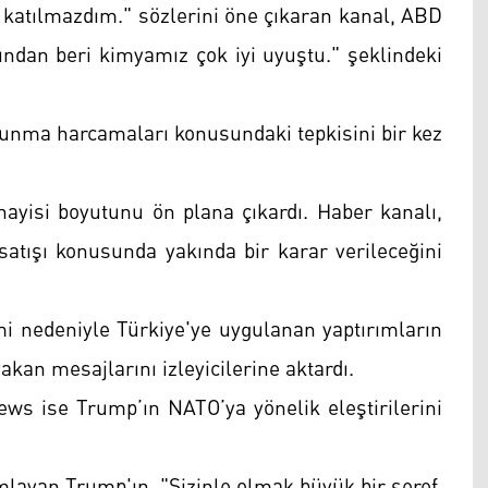
 katılmazdım." sözlerini öne çıkaran kanal, ABD
şından beri kimyamız çok iyi uyuştu." şeklindeki
unma harcamaları konusundaki tepkisini bir kez
yisi boyutunu ön plana çıkardı. Haber kanalı,
satışı konusunda yakında bir karar verileceğini
 nedeniyle Türkiye'ye uygulanan yaptırımların
yakan mesajlarını izleyicilerine aktardı.
ews ise Trump’ın NATO’ya yönelik eleştirilerini
ımlayan Trump'ın, "Sizinle olmak büyük bir şeref.