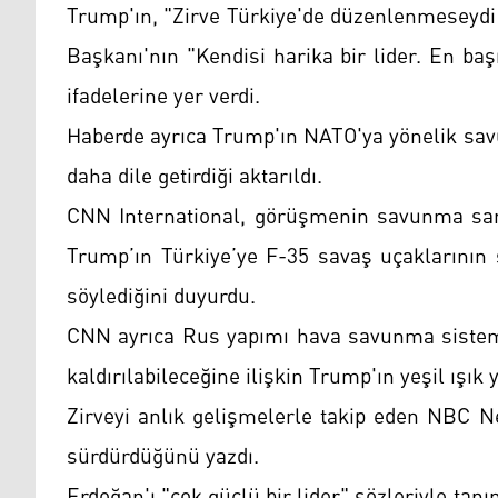
Trump'ın, "Zirve Türkiye'de düzenlenmeseydi
Başkanı'nın "Kendisi harika bir lider. En ba
ifadelerine yer verdi.
Haberde ayrıca Trump'ın NATO'ya yönelik sav
daha dile getirdiği aktarıldı.
CNN International, görüşmenin savunma sana
Trump’ın Türkiye’ye F-35 savaş uçaklarının 
söylediğini duyurdu.
CNN ayrıca Rus yapımı hava savunma sistemi
kaldırılabileceğine ilişkin Trump'ın yeşil ışık 
Zirveyi anlık gelişmelerle takip eden NBC N
sürdürdüğünü yazdı.
Erdoğan'ı "çok güçlü bir lider" sözleriyle tan