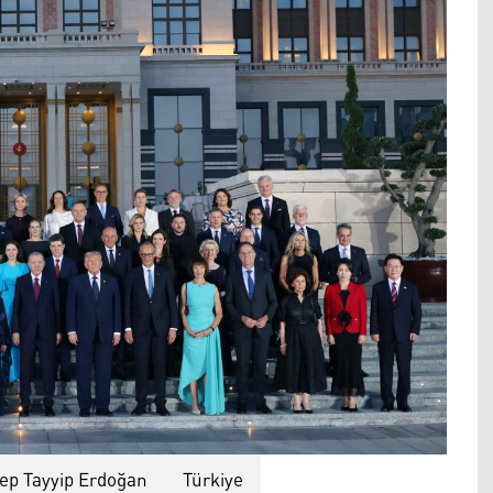
ep Tayyip Erdoğan
Türkiye