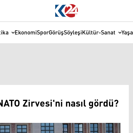
tika
Ekonomi
Spor
Görüş
Söyleşi
Kültür-Sanat
Yaş
ATO Zirvesi'ni nasıl gördü?