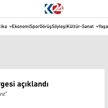
tika
Ekonomi
Spor
Görüş
Söyleşi
Kültür-Sanat
Yaş
gesi açıklandı
ız"