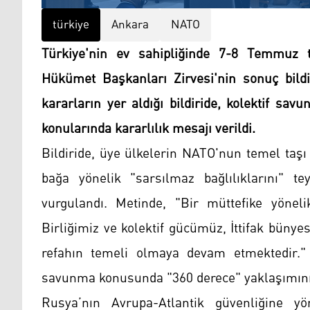
türkiye
Ankara
NATO
Türkiye'nin ev sahipliğinde 7-8 Temmuz 
Hükümet Başkanları Zirvesi'nin sonuç bildiri
kararların yer aldığı bildiride, kolektif sa
konularında kararlılık mesajı verildi.
Bildiride, üye ülkelerin NATO'nun temel taşı
bağa yönelik "sarsılmaz bağlılıklarını" t
vurgulandı. Metinde, "Bir müttefike yönelik
Birliğimiz ve kolektif gücümüz, İttifak bünye
refahın temeli olmaya devam etmektedir." if
savunma konusunda "360 derece" yaklaşımının 
Rusya’nın Avrupa-Atlantik güvenliğine yö