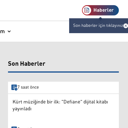
Haberler
Son haberler için tıklayınız
am
Son Haberler
7 saat önce
Kürt müziğinde bir ilk: "Defiane" dijital kitabı
yayınladı