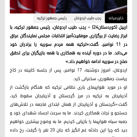
خاورمیانه
رجب طیب اردوغان
رئیس جمهور ترکیه
اربیل (کوردستان٢٤) – رجب طیب اردوغان، رئیس جمهور ترکیه، با
ابراز رضایت از برگزاری موفقیت‌آمیز انتخابات مجلس نمایندگان عراق
در ۱۱ نوامبر، گفت:«ترکیه همه مردم سوریه را برادران خود
می‌داند. ما در دوره آینده به همکاری با همه بازیگران برای تحقق
صلح در سوریه ادامه خواهیم داد.»
اردوغان، امروز دوشنبه، ۱۷ نوامبر، پس از جلسه کابینه در کاخ
ریاست جمهوری، سخنرانی کرد.
او در مورد هواپیمای باری نظامی ترکیه که هنگام بازگشت از
آذربایجان به ترکیه در مرز گرجستان و آذربایجان سقوط کرد،
گفت:«گرجستان و آذربایجان از همان ابتدای فاجعه در تلاش‌های
جستجو و نجات همکاری کردند. ما به سرعت اجساد شهدای خود و
جعبه سیاه هواپیما را بازیابی کردیم. ما به وضوح بیشتری خواهیم
دید که چرا این حادثه غم انگیز که جان ۲۰ نفر را گرفت، رخ داده