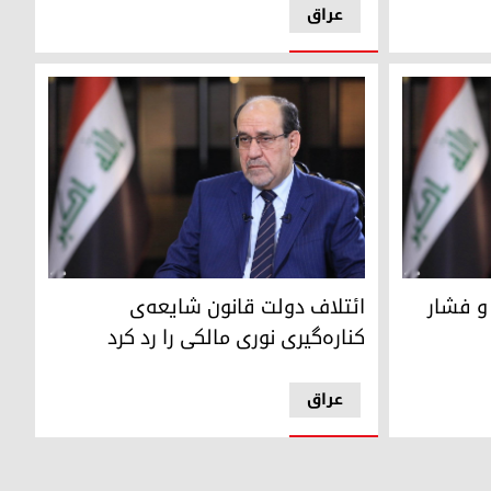
عراق
نگی براری احراز پست نخست‌وزیری عراق
نوری مالکی، نامزد چارچوب هماهنگی برای پست نخ
 و فشار
ائتلاف دولت قانون شایعه‌ی
کناره‌گیری نوری مالکی را رد کرد
عراق