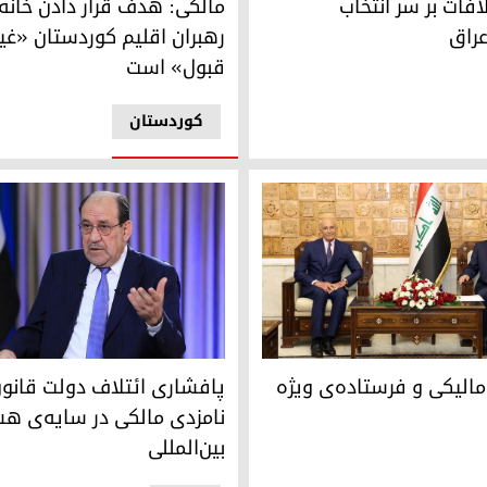
فات بر سر انتخاب
مالکی: هدف قرار دادن خانه
عراق
رهبران اقلیم کوردستان «غیر
قبول» است
کوردستان
زیری عراق
 تام باراک
نوری مالکی، نامزد چارچوب هما
مالیکی و فرستاده‌ی ویژه
پافشاری ائتلاف دولت قانون
نامزدی مالکی در سایه‌ی ه
بین‌المللی