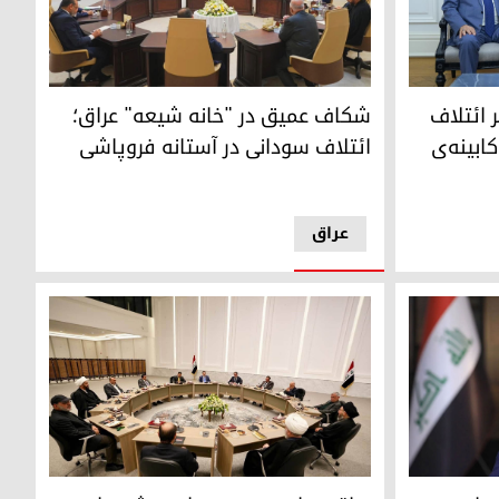
ی عراق
شکاف عمیق در "خانه شیعه" عراق؛ ائتلاف سودانی
 ائتلاف
شکاف عمیق در "خانه شیعه" عراق؛
ابینه‌ی
ائتلاف سودانی در آستانه فروپاشی
عراق
ت قانون»
عراق دچار بن‌بست سیاسی شده است