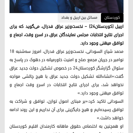
کوردستان
مسائل بین اربیل و بغداد
اربیل (کوردستان٢٤) – نخست‌وزیر عراق فدرال، می‌گوید که برای
اجرای نتایج انتخابات مجلس نمایندگان عراق در اسرع وقت، اجماع و
توافق میهنی وجود دارد.
محمد شیاع السودانی، نخست‌وزیر عراق فدرال، امروز سه‌شنبه ۱۸
نوامبر در جریان مجمع صلح و امنیت خاورمیانه در دهوک در پاسخ به
سئوال گزارشگر کوردستان۲۴ در خصوص تشکیل دولت جدید عراق
گفت:«انشاءالله تشکیل دولت جدید عراق با هیچ چالشی مواجه
نخواهد شد، برای اجرای نتایج انتخابات در اسرع وقت اجماع و
توافق میهنی وجود دارد.»
السودانی تاکید کرد:«بر مبنای اصول توازن، توافق و شراکت به
توافق رسیده‌ایم و هیچ جایگزینی برای آن نداریم و این روند ادامه
خواهد داشت.»
او همچنین به اختصاص حقوق ماهانه کارمندان اقلیم کوردستان