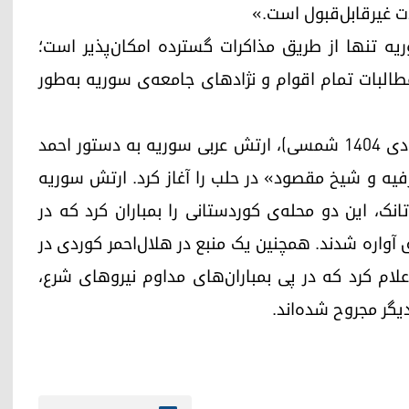
ت غیرقابل‌قبول است.»
ریه تنها از طریق مذاکرات گسترده امکان‌پذیر است؛
طالبات تمام اقوام و نژادهای جامعه‌ی سوریه به‌طور
شایان ذکر است که شامگاه ۱۰ ژانویه‌ی ۲۰۲۶ (۲۰ دی ۱۴۰۴ شمسی)، ارتش عربی سوریه به دستور احمد
فیه و شیخ مقصود» در حلب را آغاز کرد. ارتش سوریه
نک، این دو محله‌ی کوردستانی را بمباران کرد که در
ن این مناطق آواره شدند. همچنین یک منبع در هلال‌احمر کوردی در
 کوردستان(سوریه) به وب‌سایت کوردستان۲۴ اعلام کرد که در پی بمباران‌های مداوم نیروهای شرع،