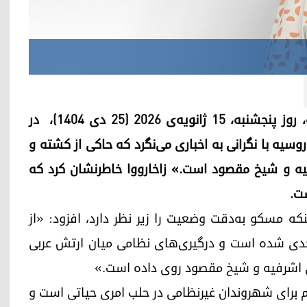
ماریا زاخارووا، سخنگوی وزارت امور خارجه‌ی روسیه، روز پنجشنبه، ۱۵ ژانویه‌ی ۲۰۲۶ (۲۵ دی ۱۴۰۴)، در
کوردستان۲۴ گفت: «کشور روسیه با نگرانی به اخباری می‌نگرد که حاکی از کشته و
ه و شیخ مقصود است.» زاخارووا خاطرنشان کرد که
ت.
که مسکو به‌دقت وضعیت را زیر نظر دارد، افزود: «از
دی شده است و درگیری‌های نظامی میان ارتش عربی
ی اشرفیه و شیخ مقصود روی داده است.»
م برای شهروندان غیرنظامی در حلب امری حیاتی است و