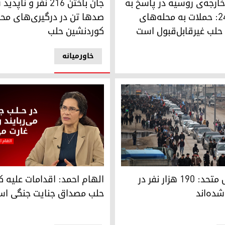
خارجه‌ی روسیه در پاسخ به
جان باختن ۲۱۶ نفر و نا
کوردستان۲۴: حملات به محله‌های
صدها تن در درگیری‌های محل
حلب غیرقابل‌قبول است
کوردنشین حلب
خاورمیانه
لب آواره شده‌اند
الهام احمد: اقدامات علیه کور
سازمان ملل متحد: ۱۹۰ هزار نفر در
الهام احمد: اقدامات علیه ک
شده‌اند
حلب مصداق جنایت جنگی ا