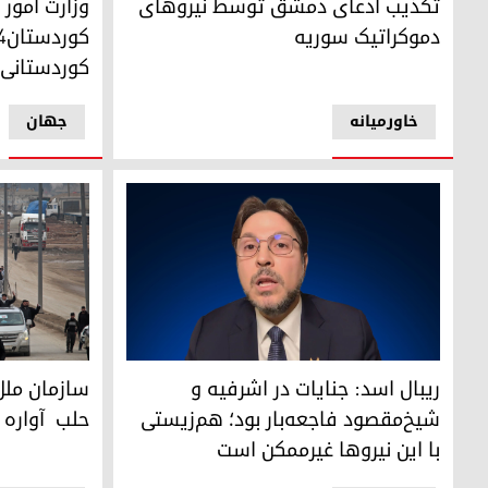
تکذیب ادعای دمشق توسط نیروهای
وزارت امور 
دموکراتیک سوریه
کوردستانی 
خاورمیانه
جهان
سازمان ملل متحد: ۱۹۰ هزار نفر در ح
ریبال رفعت اسد، رئیس سازمان آزادی و دموکراسی
ریبال اسد: جنایات در اشرفیه و
حلب آواره 
شیخ‌مقصود فاجعه‌بار بود؛ هم‌زیستی
با این نیروها غیرممکن است