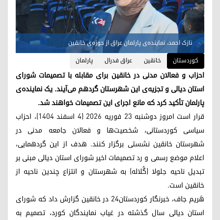
نازک احمد، نماینده‌ی پارلمان عراق از حوزه‌ی خانقین
کوردستان
خانقین
عراق فدرال
پارلمان
احزاب و فعالان مدنی در خانقین برای مقابله با تصمیمات شورای
استان دیالی و تجزیه‌ی این شهرستان گردهم می‌آیند. یک نماینده‌ی
پارلمان تأکید کرد که مانع اجرای این تصمیمات خواهند شد.
قرار است امروز دوشنبه ۲۳ فوریه ۲۰۲۶ (۴ اسفند ۱۴۰۴)، احزاب
سیاسی کوردستانی، شخصیت‌ها و فعالان جامعه مدنی در
شهرستان خانقین نشستی برگزار کنند. هدف از این گردهمایی،
اعلام موضع رسمی و رد تصمیمات اخیر شورای استان دیالی مبنی بر
تبدیل ناحیه جلولا (گُلاله) به شهرستان و انتزاع چندین ناحیه از
خانقین است.
هَریم جاف، خبرنگار کوردستان۲۴ در خانقین گزارش داد که شورای
استان دیالی سال گذشته در غیاب نمایندگان کورد، تصمیم به