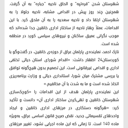
شهرستان شدن "قره‌تپه" و الحاق ناحیه "جباره" به آن گرفت.
همچنین چند روز پیش در اقدامی مشابه، ناحیه جلولا را به
شهرستان ارتقا داد و ناحیه سعدیه را به آن ملحق کرد. با این
اقدامات، عملاً چهار ناحیه از ساختار اداری خانقین جدا شده‌اند که
موجب نگرانی عمیق ساکنان و نیروهای سیاسی کورد در منطقه
شده است.
نازک احمد، نماینده‌ی پارلمان عراق از حوزه‌ی خانقین، در گفت‌وگو با
کوردستان۲۴ اظهار داشت: «اقدام شورای استان دیالی تخلفی
اداری و اقدامی غیرقانونی است. این تصمیم بدون هیچ‌گونه توافق
یا بررسی مشترک میان شورا، استانداری دیالی و وزارت برنامه‌ریزی
اتخاذ شده است و ما به شدت با آن مخالفیم.»
این نماینده‌ی پارلمان هدف از این اقدامات را «کوچک‌سازی
شهرستان خانقین و تهی‌کردن ساختار اداری آن» دانست و تأکید
کرد: «هرگونه دستکاری در مرزهای اداری خانقین و ایجاد
واحدهای تقسیماتی جدید، نقض صریح قانون اساسی عراق، به‌ویژه
ماده ۱۴۰ است. تا زمانی که این ماده اجرایی نشود، تغییر مرزهای