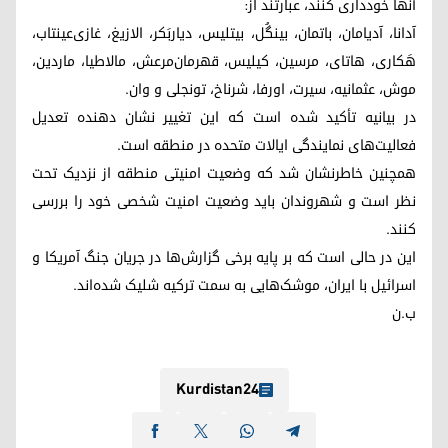
آنها خودداری کنند، عبارتند از:
آدانا، آدیامان، باتمان، بینگُل، بیتلیس، دیاربَکر، الازیغ، غازی‌عینتاب،
هَکاری، هاتای، مرسین، کیلیس، قهرمان‌مرعش، مالاطیا، ماردین،
موش، عثمانیه، سیرت، اورفا، شرناخ، تونجلی و وان.
در بیانیه تأکید شده است که این تغییر نشان دهنده تعدیل
فعالیت‌های نمایندگی ایالات متحده در منطقه است.
همچنین خاطرنشان شد که وضعیت امنیتی منطقه از نزدیک تحت
نظر است و شهروندان باید وضعیت امنیت شخصی خود را بررسی
کنند.
این در حالی است که بر پایه برخی گزارش‌ها در جریان جنگ آمریکا و
اسرائیل با ایران، موشک‌هایی به سمت ترکیه شلیک شده‌اند.
ب.ن
Kurdistan24