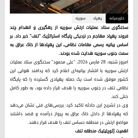
خاورمیانه
پهپاد
سوریە
سخنگوی ستاد عملیات ارتش سوریه از رهگیری و انهدام چند
فروند پهپاد مهاجم در نزدیکی پایگاه استراتژیک "تنف" خبر داد. بر
اساس بیانیه رسمی مقامات نظامی، این پهپادها از خاک عراق به
سمت جنوب سوریه هدایت شده بودند.
امروز شنبه، ۲۸ مارس ۲۰۲۶، "علی محمود" سخنگوی ستاد عملیات
ارتش سوریه با انتشار بیانیه‌ای اعلام کرد که پدافند هوایی این
کشور موفق شده است یک حمله پهپادی گسترده را که پایگاه
نظامی تنف در جنوب سوریه را هدف قرار داده بود، به طور کامل
خنثی کند.
وی در تشریح این حادثه تاکید کرد: بررسی‌های فنی نشان می‌دهد
که پهپادها از داخل خاک عراق به پرواز درآمده و قصد داشتند
مواضع ارتش در منطقه حساس تنف را هدف قرار دهند.
اهمیت ژئوپلیتیک منطقه تنف