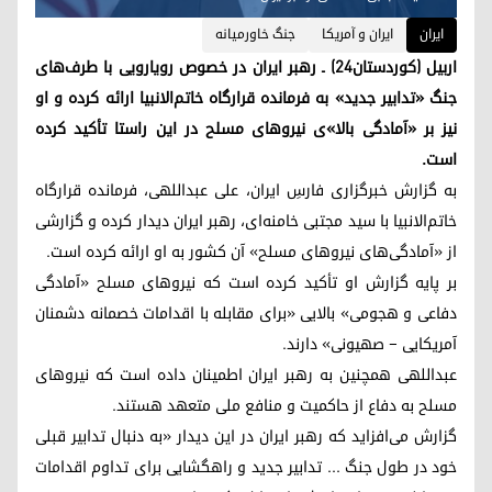
ایران
ایران و آمریکا
جنگ خاورمیانه
اربیل (کوردستان۲۴) ـ رهبر ایران در خصوص رویارویی با طرف‌های
جنگ «تدابیر جدید» به فرمانده قرارگاه خاتم‌‎الانبیا ارائه کرده و او
نیز بر «آمادگی بالا»ی نیروهای مسلح در این راستا تأکید کرده
است.
به گزارش خبرگزاری فارسِ ایران، علی عبداللهی، فرمانده قرارگاه
خاتم‌‎الانبیا با سید مجتبی خامنه‌ای، رهبر ایران دیدار کرده و گزارشی
از «آمادگی‌های نیروهای مسلح» آن کشور به او ارائه کرده است.
بر پایه گزارش او تأکید کرده است که نیروهای مسلح «آمادگی
دفاعی و هجومی» بالایی «برای مقابله با اقدامات خصمانه دشمنان
آمریکایی – صهیونی» دارند.
عبداللهی همچنین به رهبر ایران اطمینان داده است که نیروهای
مسلح به دفاع از حاکمیت و منافع ملی متعهد هستند.
گزارش می‌افزاید که رهبر ایران در اين ديدار «به دنبال تدابیر قبلی
خود در طول جنگ ... تدابیر جدید و راهگشایی برای تداوم اقدامات