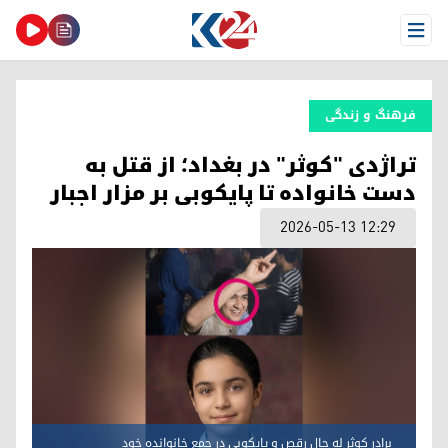
Open Menu
فرهنگ و زندگی
تراژدی "کوثر" در بغداد؛ از قتل به
دست خانواده تا پایکوبی بر مزار اجبار
2026-05-13 12:29
برادر کوثر لە حال رقص و پایکوبی در جمع خانواندە خود