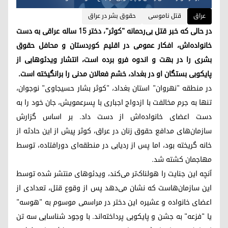
عراق
قتل ناموسی
حقوق بشر در عراق
در حالی که خبر قتل بی‌رحمانه "کوثر"، دختر ۱۵ ساله عراقی به دست
خانواده‌اش، افکار عمومی در اقلیم کوردستان و محافل حقوق
بشری را در بهت و اندوه فرو برده است، انتشار ویدئوهایی از
پایکوبی بستگان او در بغداد، خشم فعالان مدنی را برانگیخته است.
در منطقه "نهروان" استان بغداد، "کوثر بشار حسیجاوی" نوجوان،
تنها به جرم مخالفت با ازدواج اجباری با پسرعمویش، جان خود را به
دست اعضای خانواده‌اش از دست داد. بر اساس گزارش
سازمان‌های مدافع حقوق زنان در عراق، کوثر پیش از این حادثه از
خانه گریخته بود، اما پس از ردیابی در منطقه‌ای دورافتاده، توسط
مهاجمان کشته شد.
آنچه این جنایت را هولناک‌تر می‌کند، ویدئوهای منتشر شده توسط
این سازمان‌هاست که نشان می‌دهد پس از وقوع قتل، تعدادی از
اعضای خانواده و عشیره این دختر در مراسمی موسوم به "هوسه"
یا "فزعه" به جشن و پایکوبی پرداخته‌اند. با وجود شناسایی سه تن