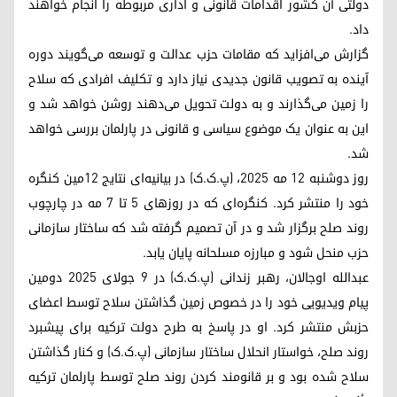
دولتی آن کشور اقدامات قانونی و اداری مربوطه را انجام خواهند
داد.
گزارش می‌افزاید که مقامات حزب عدالت و توسعه می‌گویند دوره
آینده به تصویب قانون جدیدی نیاز دارد و تکلیف افرادی که سلاح
را زمین می‌گذارند و به دولت تحویل می‌دهند روشن خواهد شد و
این به عنوان یک موضوع سیاسی و قانونی در پارلمان بررسی خواهد
شد.
روز دوشنبه ۱۲ مه ۲۰۲۵، (پ.ک.ک) در بیانیه‌ای نتایج ۱۲مین کنگره
خود را منتشر کرد. کنگره‌ای که در روزهای ۵ تا ۷ مه در چارچوب
روند صلح برگزار شد و در آن تصمیم گرفته شد که ساختار سازمانی
حزب منحل شود و مبارزه مسلحانه پایان یابد.
عبدالله اوجالان، رهبر زندانی (پ.ک.ک) در ۹ جولای ۲۰۲۵ دومین
پیام ویدیویی خود را در خصوص زمین گذاشتن سلاح توسط اعضای
حزبش منتشر کرد. او در پاسخ به طرح دولت ترکیه برای پیشبرد
روند صلح، خواستار انحلال ساختار سازمانی (پ.ک.ک) و کنار گذاشتن
سلاح شده بود و بر قانومند کردن روند صلح توسط پارلمان ترکیه