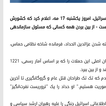
اربیل (کوردستان۲۴) ـ بنیامین نتانیاهو، نخست‌وزیر اسرائیل، امروز یکشنبه ۱۷ مه، اعلام کرد که کشورش
است - از بین بردن همه کسانی که مسئول سازماندهی
ته شدن عزالدین الحداد، فرمانده شاخه نظامی حماس،
پس از حمله ۷ اکتبر، نتانیاهو متعهد شد که طراحان اصلی این حملات را که بر اساس آمار رسمی، ۱۲۲۱
 از بین ببرد.
م که تک تک طراحان قتل عام و گروگانگیری تا آخرین
اموریت هستیم." او حداد را یک "تروریست نفرت‌انگیز"
لاعاتی اسرائیل جنگی را علیه رهبران ارشد سیاسی و