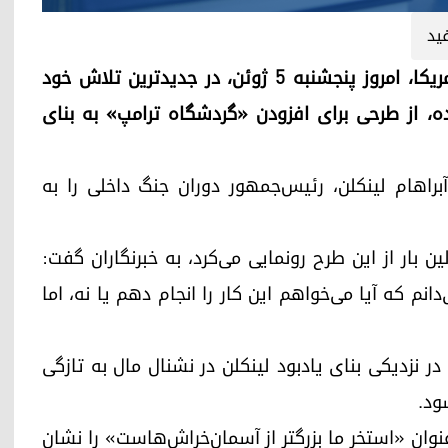
ید
اربیل (کوردستان۲۴)- دونالد ترامپ، رئیس‌جمهور آمریکا، امروز پنجشنبه ۵ ژوئن، در جدیدترین تلاش خود
ده، از طرحی برای افزودن «گردشگاه ترامپ» به بنای
براهام لینکلن، رئیس‌جمهور دوران جنگ داخلی را به
 بار از این طرح رونمایی می‌کرد، به خبرنگاران گفت:
دانم که آیا می‌خواهم این کار را انجام دهم یا نه، اما
 در نزدیکی بنای یادبود لینکلن در نشنال مال به تازگی
ود.
امپ ۷۹ ساله نموداری با عنوان «استخر ما بزرگتر از آسمان‌خراش‌هاست» را نشان