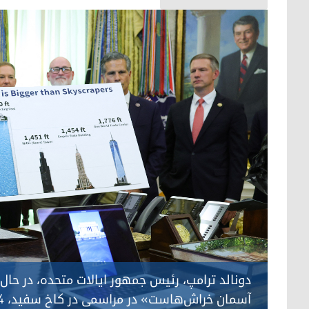
دونالد ترامپ، رئیس جمهور ایالات متحده، در حال ن
آسمان خراش‌هاست» در مراسمی در کاخ سفید، ۴ ژوئن ۲۰۲۶ – عکس: ای‌اف‌پی