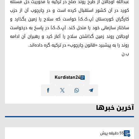
عبدالله اوجالان از طرح روند صلح در ترکیه با محوریت حل مسئله
کورد در آن کشور استقبال کرده است و در چارچوب آن از حزب
کارگران کوردستان (پ.ک.ک) خواست که سلاح را زمین بگذارد و
ساختار سازمانی خود را منحل کند. (پ.ک.ک) در پاسخ به درخواست
اوجالان روند زمین گذاشتن سلاح را آغاز کرد و رهبران آن ادامه
روند را به پیشبرد «قانون چارچوب» در ترکیه گره داده‌اند.
ب.ن
Kurdistan24
آخرین خبرها
55 دقیقه پیش