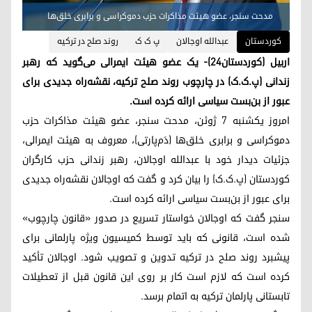
مدحت سنجر، عضو هیئت مذاکرات حزب دموکراسی و برابری خلق‌ها
کوردستان
عبدالله اوجالان
پ ک ک
روند صلح در ترکیه
اربیل (کوردستان۲۴)- یک عضو هیئت ایمرالی می‌گوید که رهبر
زندانی (پ.ک.ک) در چارچوب روند صلح ترکیه، نقشه‌راه جدیدی برای
عبور از بن‌بست سیاسی ارائه کرده است.
امروز یکشنبه ۷ ژوئن، مدحت سنجر، عضو هیئت مذاکرات حزب
دموکراسی و برابری خلق‌ها (دَم‌پارتی)، معروف به هیئت ایمرالی،
جزئیات دیدار خود با عبدالله اوجالان، رهبر زندانی حزب کارگران
کوردستان (پ.ک.ک) را بیان کرد و گفت که اوجالان نقشه‌راه جدیدی
برای عبور از بن‌بست سیاسی ارائه کرده است.
سنجر گفت که اوجالان خواستار تسریع در صدور «قانون چارچوب»
شده است، قانونی که باید توسط کمیسیون ویژه پارلمانی برای
پیشبرد روند صلح در ترکیه تدوین و تصویب شود. اوجالان تأکید
کرده است که لازم است کار بر روی این قانون قبل از تعطیلات
تابستانی پارلمان ترکیه به اتمام برسد.