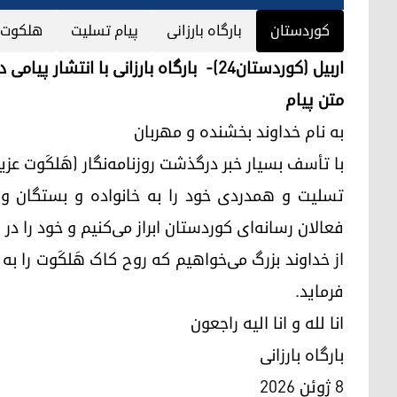
کوردستان
بارگاه بارزانی
پیام تسلیت
هلکوت ع
اربیل (کوردستان۲۴)- بارگاه بارزانی با انتشار پیامی درگذشت روزنامه‌نگار هَلکَوت عزیز را تسلیت گفت.
متن پیام
به نام خداوند بخشنده و مهربان
با تأسف بسیار خبر درگذشت روزنامه‌نگار (هَلکَوت عزیز
تسلیت و همدردی خود را به خانواده و بستگان و آش
فعالان رسانه‌ای کوردستان ابراز می‌کنیم و خود را در
از خداوند بزرگ می‌خواهیم که روح کاک هَلکَوت را ب
فرماید.
انا للە و انا الیە راجعون
بارگاه بارزانی
۸ ژوئن ۲۰۲۶