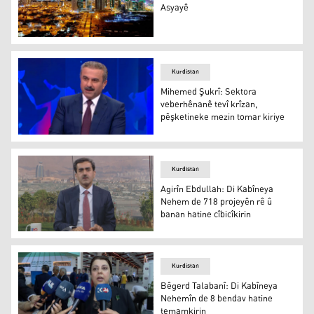
Asyayê
Hewlêr bûye stêrka geştiyariya Asyayê
Kurdistan
Mihemed Şukrî: Sektora
veberhênanê tevî krîzan,
pêşketineke mezin tomar kiriye
Mihemed Şukrî: Sektora veberhênanê tevî krîzan, pêşket
Kurdistan
Agirîn Ebdullah: Di Kabîneya
Nehem de 718 projeyên rê û
banan hatine cîbicîkirin
Agirîn Ebdullah: Di Kabîneya Nehem de 718 projeyên rê û
Kurdistan
Bêgerd Talabanî: Di Kabîneya
Nehemîn de 8 bendav hatine
temamkirin