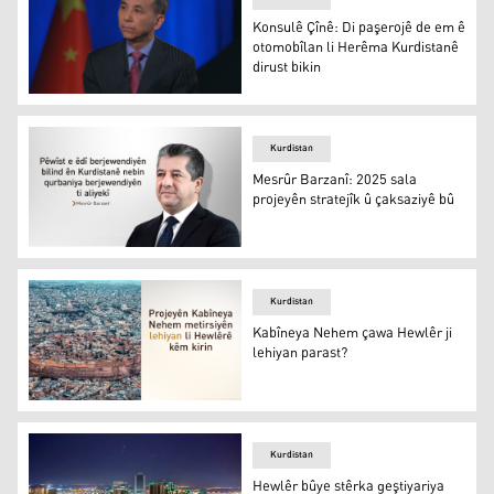
Konsulê Çînê: Di paşerojê de em ê
otomobîlan li Herêma Kurdistanê
dirust bikin
Konsulê Çînê: Di paşerojê de em ê otomobîlan li Herêma 
Kurdistan
Mesrûr Barzanî: 2025 sala
projeyên stratejîk û çaksaziyê bû
Mesrûr Barzanî: 2025 sala projeyên stratejîk û çaksaziyê
Kurdistan
Kabîneya Nehem çawa Hewlêr ji
lehiyan parast?
Kabîneya Nehem çawa Hewlêr ji lehiyan parast?
Kurdistan
Hewlêr bûye stêrka geştiyariya