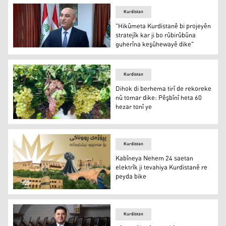
Kurdistan
"Hikûmeta Kurdistanê bi projeyên
stratejîk kar ji bo rûbirûbûna
guherîna keşûhewayê dike"
"Hikûmeta Kurdistanê bi projeyên stratejîk kar ji bo rû
Kurdistan
Dihok di berhema tirî de rekoreke
nû tomar dike: Pêşbînî heta 60
hezar tonî ye
Dihok di berhema tirî de rekoreke nû tomar dike: Pêşbînî
Kurdistan
Kabîneya Nehem 24 saetan
elektrîk ji tevahiya Kurdistanê re
peyda bike
Kabîneya Nehem 24 saetan elektrîk ji tevahiya Kurdistan
Kurdistan