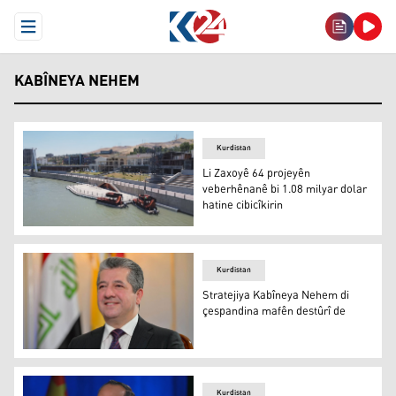
Open Menu
KABÎNEYA NEHEM
Kurdistan
Li Zaxoyê 64 projeyên
veberhênanê bi 1.08 milyar dolar
hatine cibicîkirin
Li Zaxoyê 64 projeyên veberhênanê bi 1.08 milyar dolar ha
Kurdistan
Stratejiya Kabîneya Nehem di
çespandina mafên destûrî de
Stratejiya Kabîneya Nehem di çespandina mafên destûrî
Kurdistan