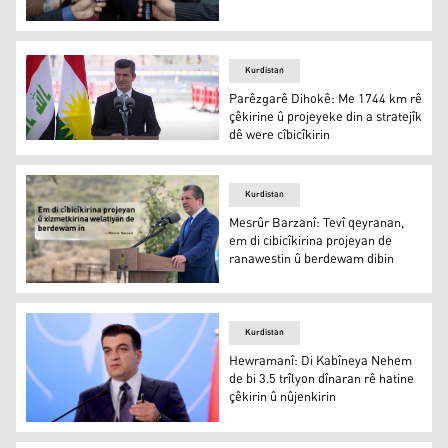
Bêgerd Talabanî: Di Kabîneya Nehemîn de 8 bendav hat
Kurdistan
Parêzgarê Dihokê: Me 1744 km rê
çêkirine û projeyeke din a stratejîk
dê were cîbicîkirin
Parêzgarê Dihokê: Me 1744 km rê çêkirine û projeyeke din 
Kurdistan
Mesrûr Barzanî: Tevî qeyranan,
em di cibicîkirina projeyan de
ranawestin û berdewam dibin
Mesrûr Barzanî: Tevî qeyranan, em di cibicîkirina proje
Kurdistan
Hewramanî: Di Kabîneya Nehem
de bi 3.5 trîlyon dînaran rê hatine
çêkirin û nûjenkirin
Hewramanî: Di Kabîneya Nehem de bi 3.5 trîlyon dînaran 