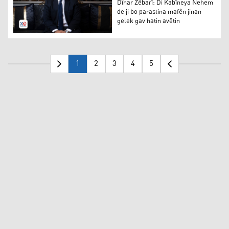
Dînar Zêbarî: Di Kabîneya Nehem
de ji bo parastina mafên jinan
gelek gav hatin avêtin
Dînar Zêbarî: Di Kabîneya Nehem de ji bo parastina mafê
1
2
3
4
5