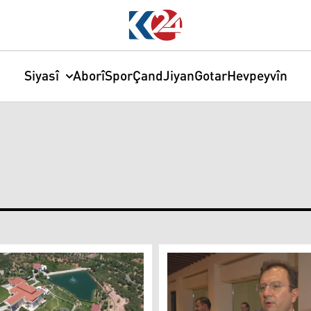
Siyasî
Aborî
Spor
Çand
Jiyan
Gotar
Hevpeyvîn