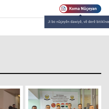
Koma Nûçeyan
Ji bo nûçeyên dawiyê, vê derê bitikîne