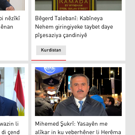
n hene
êzîkî 400 mîlyon dolarî veberhênan hatiye kirin
Bêgerd Talebanî: Kabîneya Nehem giringiyeke
i nêzîkî
Bêgerd Talebanî: Kabîneya
hênan
Nehem giringiyeke taybet daye
pîşesaziya çandiniyê
Kurdistan
in li Kurdistanê veberhênanê di çend sektorên cuda de biki
Mihemed Şukrî: Yasayên me alîkar in ku veb
irina hikûmetê hene
wazin li
Mihemed Şukrî: Yasayên me
 di çend
alîkar in ku veberhêner li Herêma