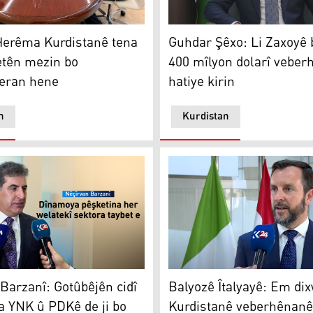
veberhênerên navxweyî dike
rêma Kurdistanê tena ye û derfetên mezin bo veberhênera
Guhdar Şêxo: Li Zaxoyê bi n
Herêma Kurdistanê tena
Guhdar Şêxo: Li Zaxoyê b
etên mezin bo
400 mîlyon dolarî veber
eran hene
hatiye kirin
n
Kurdistan
zariyên hikûmetê dibin elektronîk
Balyozê Îtalyayê: Em dixwaz
arzanî: Gotûbêjên cidî di navbera YNK û PDKê de ji bo avak
Balyozê Îtalyayê: Em dix
Barzanî: Gotûbêjên cidî
Kurdistanê veberhênanê
a YNK û PDKê de ji bo