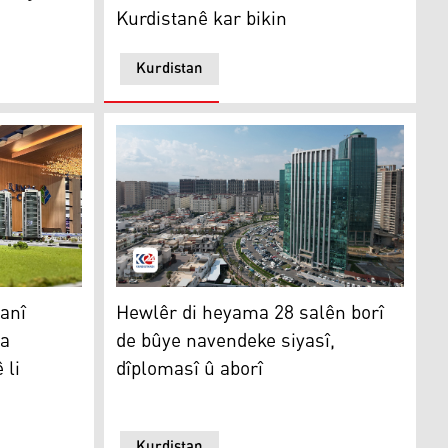
Kurdistanê kar bikin
Kurdistan
est pê bike
 Pêşangeha Navdewletî ya Veberhênana Xanûberiyê li Hewlê
Hewlêr di heyama 28 salên borî de bûye nave
anî
Hewlêr di heyama 28 salên borî
ya
de bûye navendeke siyasî,
 li
dîplomasî û aborî
Kurdistan