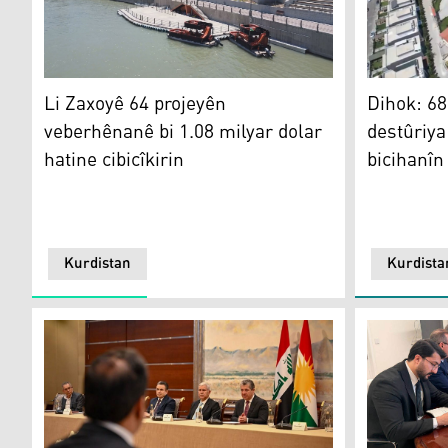
Li Zaxoyê 64 projeyên veberhênanê bi 1.08 milyar dolar
Dihok: 68 
Li Zaxoyê 64 projeyên
Dihok: 68
veberhênanê bi 1.08 milyar dolar
destûriya
hatine cibicîkirin
bicihanîn
Kurdistan
Kurdista