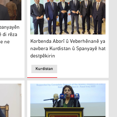
yayên me li Herêma Kurdistanê di rêza yekem a veberhêner
panyayên
 di rêza
Korbenda Aborî û Veberhênanê ya navbera K
Korbenda Aborî û Veberhênanê ya
e ne
navbera Kurdistan û Spanyayê hat
destpêkirin
Kurdistan