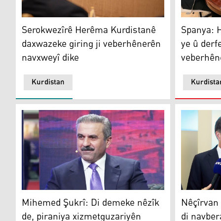
Serokwezîrê Herêma Kurdistanê daxwazeke giring ji 
Spanya: He
Serokwezîrê Herêma Kurdistanê
Spanya: 
daxwazeke giring ji veberhênerên
ye û derf
navxweyî dike
veberhên
Kurdistan
Kurdista
Mihemed Şukrî: Di demeke nêzîk de, piraniya xizmetgu
Nêçîrvan B
Mihemed Şukrî: Di demeke nêzîk
Nêçîrvan 
de, piraniya xizmetguzariyên
di navber