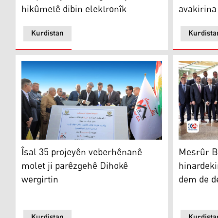
hikûmetê dibin elektronîk
avakirin
Kurdistan
Kurdista
Mesrûr Barz
Îsal 35 projeyên veberhênanê molet ji parêzgehê Diho
Mesrûr Ba
Îsal 35 projeyên veberhênanê
hinardekir
molet ji parêzgehê Dihokê
dem de de
wergirtin
Kurdistan
Kurdista