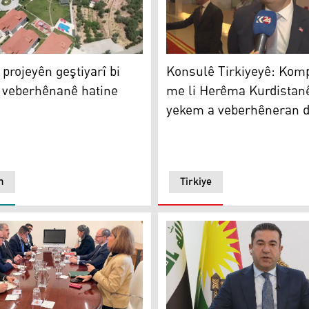
 hatine cibicîkirin
Konsulê Tirkiyeyê: Kompan
projeyên geştiyarî bi destûriya veberhênanê hatine bicihanîn
Konsulê Tirkiyeyê: Kom
 projeyên geştiyarî bi
me li Herêma Kurdistanê
 veberhênanê hatine
yekem a veberhêneran d
n
Tirkiye