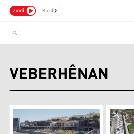
Zindî
Kurdî
VEBERHÊNAN