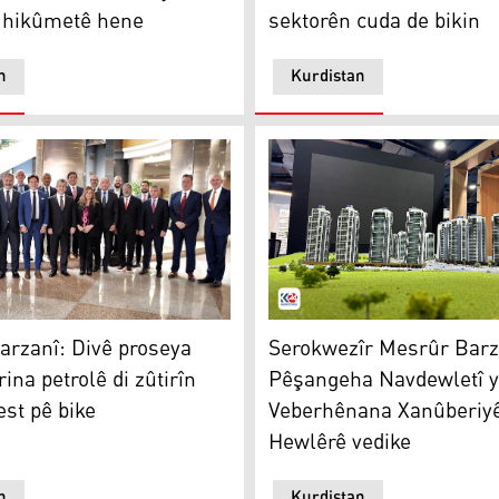
sektorên cuda de bikin
a hikûmetê hene
n
Kurdistan
anî: Divê proseya hinardekirina petrolê di zûtirîn dem de d
Serokwezîr Mesrûr Barzanî
kê wergirtin
rzanî: Divê proseya
Serokwezîr Mesrûr Barz
ina petrolê di zûtirîn
Pêşangeha Navdewletî 
st pê bike
Veberhênana Xanûberiyê
Hewlêrê vedike
n
Kurdistan