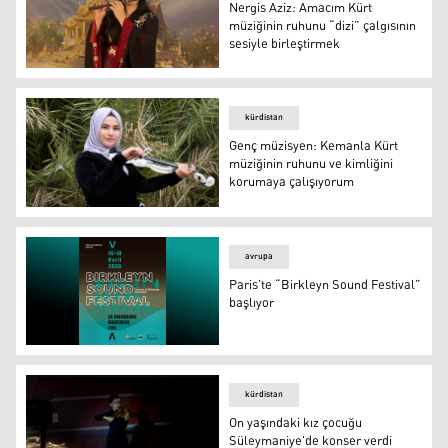
Nergis Aziz: Amacım Kürt
müziğinin ruhunu “dizi” çalgısının
sesiyle birleştirmek
Kürt müzisyen Nergis Aziz
kürdistan
Genç müzisyen: Kemanla Kürt
müziğinin ruhunu ve kimliğini
korumaya çalışıyorum
Genç müzisyen: Kemanla Kürt müziğinin ruhunu ve kiml
avrupa
Paris’te “Birkleyn Sound Festival”
başlıyor
Paris’te “Birkleyn Sound Festival” başlıyor
kürdistan
On yaşındaki kız çocuğu
Süleymaniye'de konser verdi