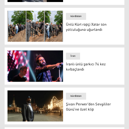
DEM Parti Ağrı Milletvekili Sırrı Sakık, dengbêj Şakiro'
kürdistan
Ünlü Kürt rapçi Xatar son
yolculuğuna uğurlandı
Ünlü Kürt rapçi Xatar son yolculuğuna uğurlandı
İran
İranlı ünlü şarkıcı 74 kez
kırbaçlandı
Ünlü İranlı şarkıcı ve müzisyen Mehdi Yarrahi,
kürdistan
Şivan Perwer'den Sevgililer
Günü'ne özel klip
Ünlü Kürt sanatçısı Şivan Perwer