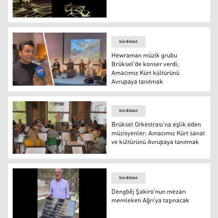
On yaşındaki kız çocuğu Süleymaniye'de konser verdi
kürdistan
Hewraman müzik grubu
Brüksel'de konser verdi;
Amacımız Kürt kültürünü
Avrupaya tanıtmak
Hewraman müzik grubu Brüksel'de konser verdi; Amacı
kürdistan
Brüksel Orkestrası'na eşlik eden
müzisyenler: Amacımız Kürt sanat
ve kültürünü Avrupaya tanıtmak
Brüksel Orkestrası'na eşlik eden müzisyenler: Amacımı
kürdistan
Dengbêj Şakiro'nun mezarı
memleketi Ağrı'ya taşınacak