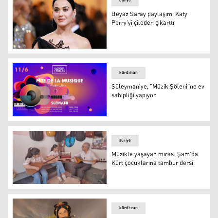
dünya
Beyaz Saray paylaşımı Katy
Perry'yi çileden çıkarttı
Katy Perry
kürdistan
Süleymaniye, "Müzik Şöleni"ne ev
sahipliği yapıyor
Süleymaniye, "Müzik Şöleni"ne ev sahipliği yapıyor
suriye
Müzikle yaşayan miras: Şam’da
Kürt çocuklarına tambur dersi
Müzikle yaşayan miras: Şam’da Kürt çocuklarına tambur
kürdistan