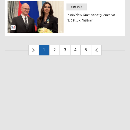
kürdistan
Putin'den Kürt sanatçı Zara'ya
"Dostluk Nişanı"
Putin'den Kürt sanatçı Zara'ya "Dostluk Nişanı"
1
2
3
4
5