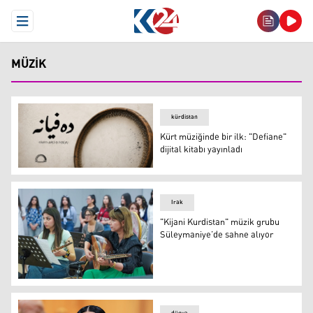
Open Menu
MÜZIK
kürdistan
Kürt müziğinde bir ilk: "Defiane"
dijital kitabı yayınladı
Kürt müziğinde bir ilk: "Defiane" dijital kitabı yayınladı
Irak
"Kijani Kurdistan" müzik grubu
Süleymaniye’de sahne alıyor
"Kijani Kurdistan" müzik grubu Süleymaniye’de sahne al