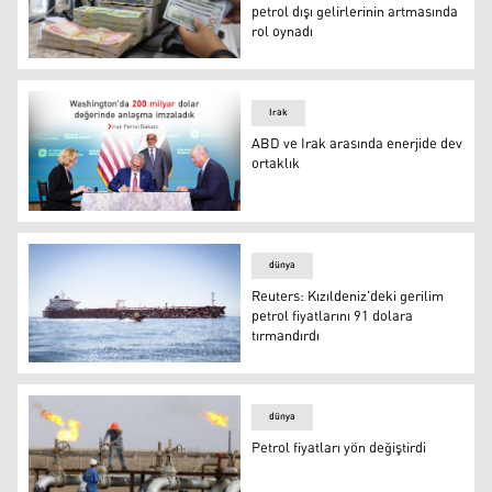
petrol dışı gelirlerinin artmasında
rol oynadı
Eco Iraq: Kürdistan Bölgesi Irak'ın petrol dışı gelirlerin
Irak
ABD ve Irak arasında enerjide dev
ortaklık
ABD ve Irak arasında enerjide dev ortaklık
dünya
Reuters: Kızıldeniz'deki gerilim
petrol fiyatlarını 91 dolara
tırmandırdı
Reuters: Kızıldeniz'deki gerilim petrol fiyatlarını 91 dola
dünya
Petrol fiyatları yön değiştirdi