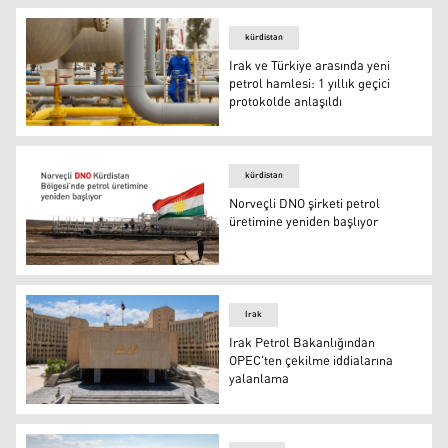
kürdistan
Irak ve Türkiye arasında yeni
petrol hamlesi: 1 yıllık geçici
protokolde anlaşıldı
Irak ve Türkiye arasında yeni petrol hamlesi: 1 yıllık geçi
kürdistan
Norveçli DNO şirketi petrol
üretimine yeniden başlıyor
Norveçli DNO şirketi petrol üretimine yeniden başlıyor
Irak
Irak Petrol Bakanlığından
OPEC'ten çekilme iddialarına
yalanlama
Irak Petrol Bakanlığından OPEC'ten çekilme iddialarına