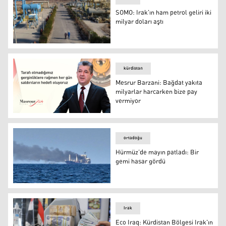
SOMO: Irak'ın ham petrol geliri iki
milyar doları aştı
SOMO: Irak'ın ham petrol geliri iki milyar doları aştı
kürdistan
Mesrur Barzani: Bağdat yakıta
milyarlar harcarken bize pay
vermiyor
Mesrur Barzani: Bağdat yakıta milyarlar harcarken bize
ortadoğu
Hürmüz’de mayın patladı: Bir
gemi hasar gördü
Hürmüz’de mayın patladı: Bir gemi hasar gördü
Irak
Eco Iraq: Kürdistan Bölgesi Irak'ın