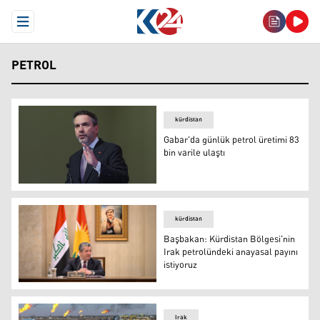
Open Menu
PETROL
kürdistan
Gabar'da günlük petrol üretimi 83
bin varile ulaştı
Alparslan Bayraktar
kürdistan
Başbakan: Kürdistan Bölgesi'nin
Irak petrolündeki anayasal payını
istiyoruz
Başbakan: Kürdistan Bölgesi'nin Irak petrolündeki anayas
Irak