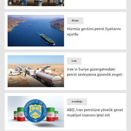
Petrol fiyatları yön değiştirdi
dünya
Hürmüz gerilimi petrol fiyatlarını
uçurdu
Hürmüz Boğazı
Irak
Irak'ın Suriye güzergahındaki
petrol sevkiyatına güvenlik engeli
Irak'ın Suriye güzergahındaki petrol sevkiyatına güvenli
ortadoğu
ABD, İran petrolüne yönelik genel
muafiyet lisansını iptal etti
ABD, İran petrolüne yönelik genel muafiyet lisansını iptal