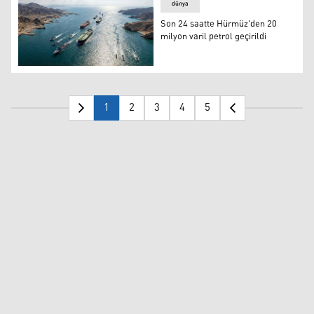
dünya
Son 24 saatte Hürmüz'den 20
milyon varil petrol geçirildi
Son 24 saatte Hürmüz'den 20 milyon varil petrol geçirild
1
2
3
4
5