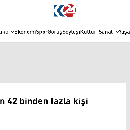
tika
Ekonomi
Spor
Görüş
Söyleşi
Kültür-Sanat
Yaş
 42 binden fazla kişi