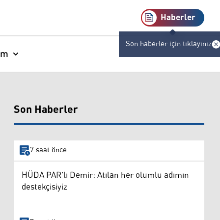
Haberler
Son haberler için tıklayınız
am
Son Haberler
7 saat önce
HÜDA PAR'lı Demir: Atılan her olumlu adımın
destekçisiyiz