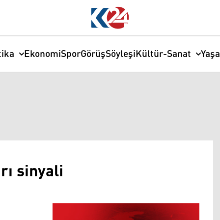
tika
Ekonomi
Spor
Görüş
Söyleşi
Kültür-Sanat
Yaş
rı sinyali