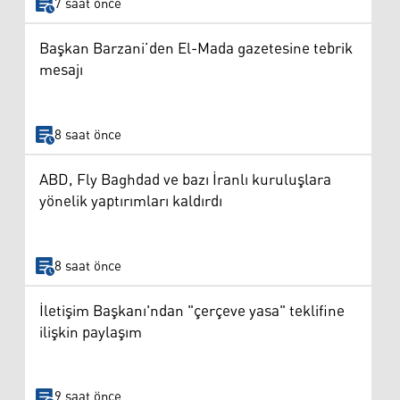
7 saat önce
Başkan Barzani’den El-Mada gazetesine tebrik
mesajı
8 saat önce
ABD, Fly Baghdad ve bazı İranlı kuruluşlara
yönelik yaptırımları kaldırdı
8 saat önce
İletişim Başkanı'ndan "çerçeve yasa" teklifine
ilişkin paylaşım
9 saat önce