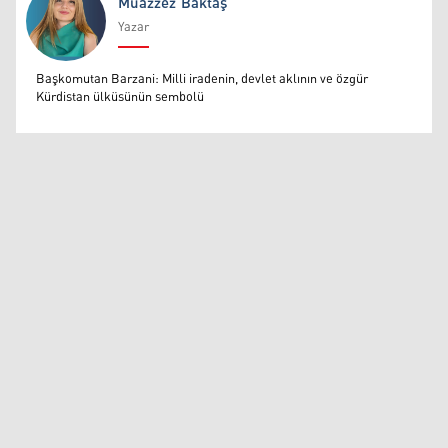
Muazzez Baktaş
Yazar
Muazzez Baktaş
Başkomutan Barzani: Milli iradenin, devlet aklının ve özgür
Kürdistan ülküsünün sembolü