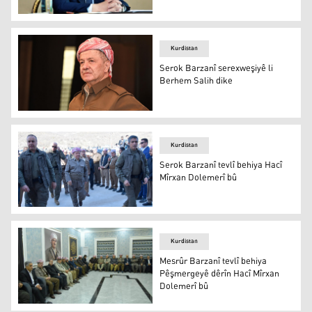
Mesrûr Barzanî
Kurdistan
Serok Barzanî serexweşiyê li
Berhem Salih dike
Serok Barzanî
Kurdistan
Serok Barzanî tevlî behiya Hacî
Mîrxan Dolemerî bû
Serok Barzanî tevlî behiya Hacî Mîrxan Dolemerî bû
Kurdistan
Mesrûr Barzanî tevlî behiya
Pêşmergeyê dêrîn Hacî Mîrxan
Dolemerî bû
Mesrûr Barzanî tevlî behiya Pêşmergeyê dêrîn Hacî Mîr