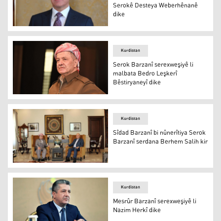
Serokê Desteya Weberhênanê
dike
Nêçîrvan Barzanî
Kurdistan
Serok Barzanî serexweşiyê li
malbata Bedro Leşkerî
Bêstiryaneyî dike
Serok Barzanî
Kurdistan
Sîdad Barzanî bi nûnerîtiya Serok
Barzanî serdana Berhem Salih kir
Sîdad Barzanî û Berhem Salih
Kurdistan
Mesrûr Barzanî serexweşiyê li
Nazim Herkî dike