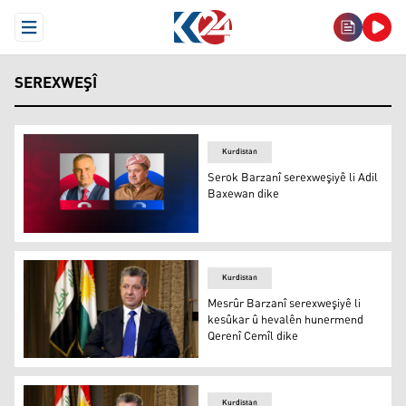
Open Menu
SEREXWEŞÎ
Kurdistan
Serok Barzanî serexweşiyê li Adil
Baxewan dike
Serok Barzanî û Adil Baxewan
Kurdistan
Mesrûr Barzanî serexweşiyê li
kesûkar û hevalên hunermend
Qerenî Cemîl dike
Mesrûr Barzanî
Kurdistan