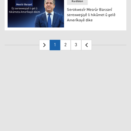
Kurdistan
Serokwezîr Mesrûr Barzanî
serexweşiyê li hikûmet û gelê
Amerîkayê dike
Serokwezîr Mesrûr Barzanî serexweşiyê li hikûmet û gel
1
2
3