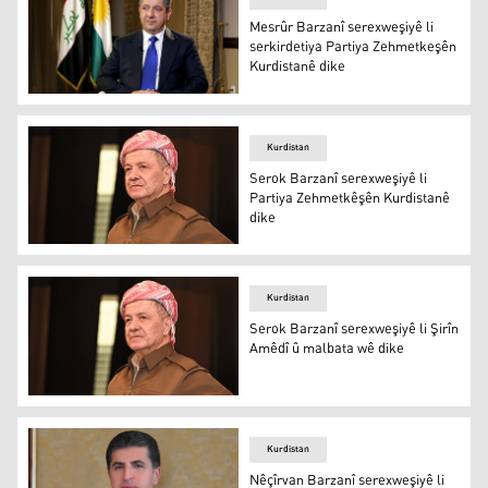
Mesrûr Barzanî serexweşiyê li
serkirdetiya Partiya Zehmetkeşên
Kurdistanê dike
Mesrûr Barzanî
Kurdistan
Serok Barzanî serexweşiyê li
Partiya Zehmetkêşên Kurdistanê
dike
Serok Barzanî
Kurdistan
Serok Barzanî serexweşiyê li Şirîn
Amêdî û malbata wê dike
Serok Barzanî
Kurdistan
Nêçîrvan Barzanî serexweşiyê li