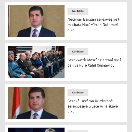
Kurdistan
Nêçîrvan Barzanî serexweşiyê li
malbata Hacî Mîrxan Dolemerî
dike
Nêçîrvan Barzanî
Kurdistan
Serokwezîr Mesrûr Barzanî tevlî
behiya kurê Xalid Xoşnaw bû
Serokwezîr Mesrûr Barzanî tevlî behiya kurê Xalid Xoşn
Kurdistan
Serokê Herêma Kurdistanê
serexweşiyê li gelê Amerîkayê
dike
Nêçîrvan Barzanî