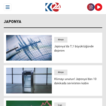
Open Menu
JAPONYA
dünya
Japonya'da 7,1 büyüklüğünde
deprem
Japonya'da 7,1 büyüklüğünde deprem
dünya
Klimayı unutun! Japonya’dan 10
dakikada serinleten kabin
Klimayı unutun! Japonya’dan 10 dakikada serinleten ka
İran