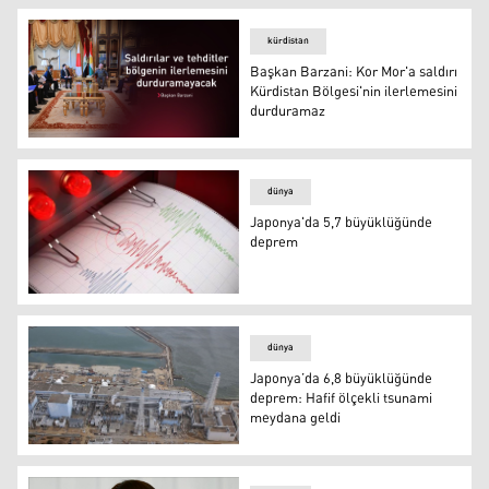
kürdistan
Başkan Barzani: Kor Mor'a saldırı
Kürdistan Bölgesi'nin ilerlemesini
durduramaz
Başkan Barzani: Kor Mor'a saldırı Kürdistan Bölgesi'nin
dünya
Japonya'da 5,7 büyüklüğünde
deprem
Japonya'da 5,7 büyüklüğünde deprem
dünya
Japonya’da 6,8 büyüklüğünde
deprem: Hafif ölçekli tsunami
meydana geldi
FOTO- Arşiv