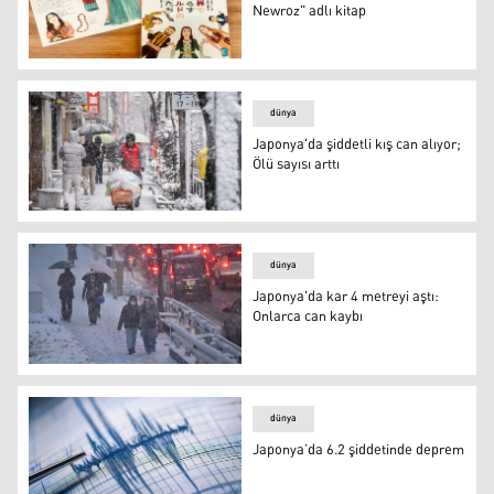
Newroz" adlı kitap
Japon yazardan "Kürt Kültürü ve Newroz" adlı kitap
dünya
Japonya'da şiddetli kış can alıyor;
Ölü sayısı arttı
Japonya'da şiddetli kış can alıyor; Ölü sayısı arttı
dünya
Japonya'da kar 4 metreyi aştı:
Onlarca can kaybı
Japonya'da kar 4 metreyi aştı: Onlarca can kaybı
dünya
Japonya’da 6.2 şiddetinde deprem