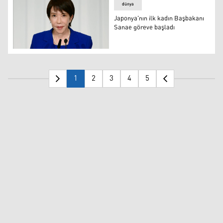
dünya
Japonya'nın ilk kadın Başbakanı
Sanae göreve başladı
Japonya Başbakanı Takaiçi Sanae
1
2
3
4
5