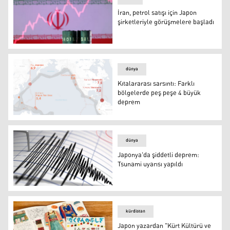
İran, petrol satışı için Japon
şirketleriyle görüşmelere başladı
İran, petrol satışı için Japon şirketleriyle görüşmelere b
dünya
Kıtalararası sarsıntı: Farklı
bölgelerde peş peşe 4 büyük
deprem
Kıtalararası sarsıntı: Farklı bölgelerde peş peşe 4 büyü
dünya
Japonya'da şiddetli deprem:
Tsunami uyarısı yapıldı
Japonya'da şiddetli deprem: Tsunami uyarısı yapıldı
kürdistan
Japon yazardan "Kürt Kültürü ve