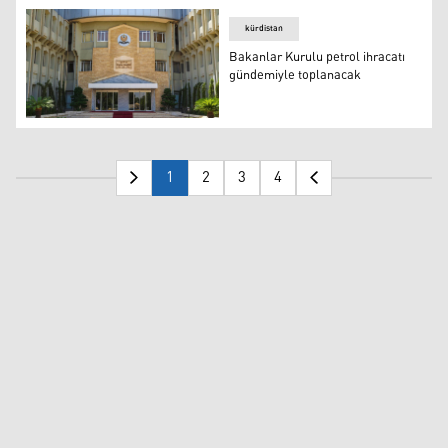
kürdistan
Bakanlar Kurulu petrol ihracatı
gündemiyle toplanacak
Bakanlar Kurulu binası
1
2
3
4