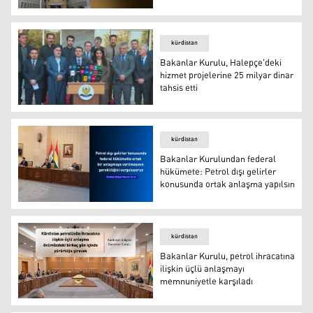
Bakanlar Kurulu maaş gündemiyle toplanıyor
kürdistan
Bakanlar Kurulu, Halepçe'deki
hizmet projelerine 25 milyar dinar
tahsis etti
Bakanlar Kurulu, Halepçe'deki hizmet projelerine 25 mily
kürdistan
Bakanlar Kurulundan federal
hükümete: Petrol dışı gelirler
konusunda ortak anlaşma yapılsın
Bakanlar Kurulundan federal hükümete: Petrol dışı geli
kürdistan
Bakanlar Kurulu, petrol ihracatına
ilişkin üçlü anlaşmayı
memnuniyetle karşıladı
Bakanlar Kurulu, petrol ihracatına ilişkin üçlü anlaşma