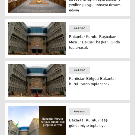
yenilenip uygulanmaya devam
ediyor
Bakanlar Kurulu: Petrol ihracatına ilişkin üçlü anlaşm
kürdistan
Bakanlar Kurulu, Başbakan
Mesrur Barzani başkanlığında
toplanacak
Bakanlar Kurulu, Başbakan Mesrur Barzani başkanlığın
kürdistan
Kürdistan Bölgesi Bakanlar
Kurulu yarın toplanacak
Kürdistan Bölgesi Bakanlar Kurulu yarın toplanacak
kürdistan
Bakanlar Kurulu maaş
gündemiyle toplanıyor