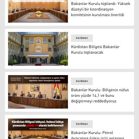
Bakanlar Kurulu toplandı: Yüksek
düzeyli bir koordinasyon
komitesinin kurulması önerildi
Bakanlar Kurulu toplandı: Yüksek düzeyli bir koordinasy
kürdistan
Kürdistan Bölgesi Bakanlar
Kurulu toplanacak
Kürdistan Bölgesi Bakanlar Kurulu toplanacak
kürdistan
Bakanlar Kurulu: Bölgenin nüfus
oranı yüzde 14,1 ve bunu
değiştirmeyi reddediyoruz
Bakanlar Kurulu: Bölgenin nüfus oranı yüzde 14,1 ve bu
kürdistan
Bakanlar Kurulu: Petrol
ihracatına ilişkin üçlü anlaşma